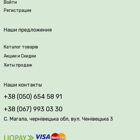
выращивания в саду, так и в контейнерах.
Войти
Штамбовая роза обязательно создаст особенный
Регистрация
шарм в вашем интерьере!
Наши предложения
Возраст саженца: 3 года.
Каталог товарів
Упаковка: закрытая корневая система.
Акции и Скидки
Хиты продаж
Наши контакты
+38 (050) 654 58 91
+38 (067) 993 03 30
С. Магала, чернівецька обл, вул. Ченівецька 3