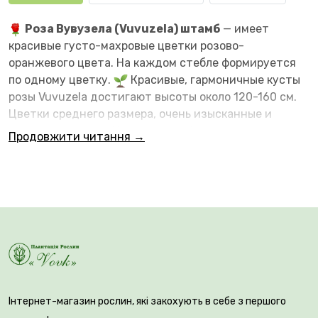
Роза Вувузела (Vuvuzela) штамб
— имеет
красивые густо-махровые цветки розово-
оранжевого цвета. На каждом стебле формируется
по одному цветку.
Красивые, гармоничные кусты
розы Vuvuzela достигают высоты около 120-160 см.
Цветки среднего размера, очень изысканные и
привлекательные. Цветение этой розы повторное и
Продовжити читання →
достаточно обильное. Куст имеет плотную,
глянцевую, блестящую листву темно-зеленого
цвета. Роза имеет очень легкий, практически
неуловимый аромат.
Цветки формируются
пионовидные, ярко-розовые по краям. Размер цветка
10-12 см. Ближе к середине цветка лепестки
становятся оранжевыми и желтыми. Цветки
держатся достаточно долго, более 10 дней. Роза
Вувузела хорошо зимует.
Інтернет-магазин рослин, які закохують в себе з першого