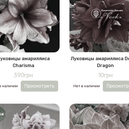
уковицы амариллиса
Луковицы амариллиса D
Charisma
Dragon
390грн
10грн
Просмотреть
Просмотр
в наличии
Нет в наличии