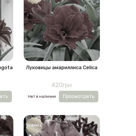
ogota
Луковицы амариллиса Celica
420грн
еть
Просмотреть
Нет в наличии