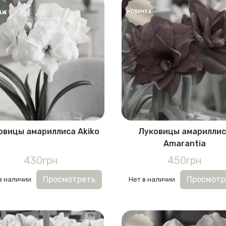
овицы амариллиса Akiko
Луковицы амарилли
Amarantia
430грн
450грн
Просмотреть
Просмотр
в наличии
Нет в наличии