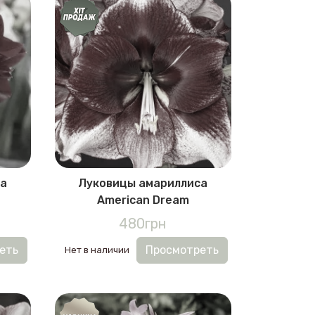
са
Луковицы амариллиса
American Dream
480грн
еть
Просмотреть
Нет в наличии