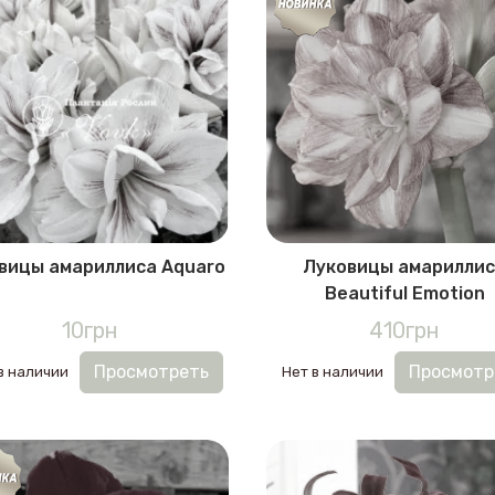
вицы амариллиса Aquaro
Луковицы амарилли
Beautiful Emotion
10грн
410грн
Просмотреть
Просмотр
в наличии
Нет в наличии