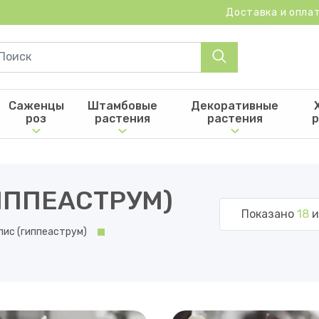
Доставка и опла
Саженцы
Штамбовые
Декоративные
роз
растения
растения
р
ИППЕАСТРУМ)
Показано
18
и
лис (гиппеаструм)