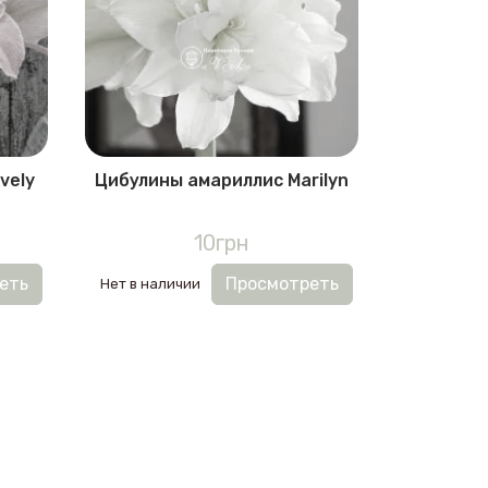
vely
Цибулины амариллис Marilyn
10грн
еть
Просмотреть
Нет в наличии