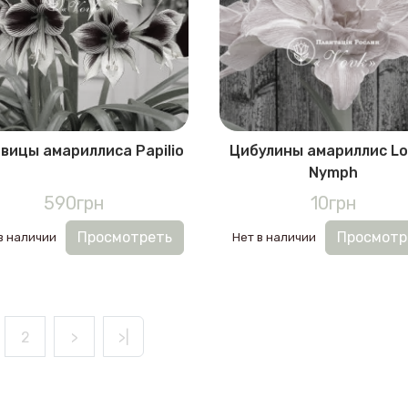
вицы амариллиса Papilio
Цибулины амариллис Lo
Nymph
590грн
10грн
Просмотреть
Просмотр
в наличии
Нет в наличии
2
>
>|