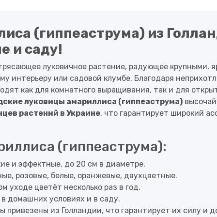
иса (гиппеаструма) из Голла
е и саду!
отрясающее луковичное растение, радующее крупными, 
му интерьеру или садовой клумбе. Благодаря неприхот
дят как для комнатного выращивания, так и для откры
дские луковицы амариллиса (гиппеаструма)
высочай
цев растений в Украине
, что гарантирует широкий а
иллиса (гиппеаструма):
ие и эффектные, до 20 см в диаметре.
ные, розовые, белые, оранжевые, двухцветные.
м уходе цветёт несколько раз в год.
 в домашних условиях и в саду.
ы привезены из Голландии, что гарантирует их силу и д