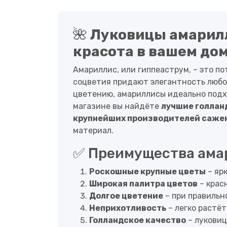
🌺
Луковицы амарилл
красота в вашем дом
Амариллис, или гиппеаструм, – это п
соцветия придают элегантность любо
цветению, амариллисы идеально подхо
магазине вы найдёте
лучшие голлан
крупнейших производителей сажен
материал.
✅ Преимущества амар
Роскошные крупные цветы
– ярк
Широкая палитра цветов
– крас
Долгое цветение
– при правильно
Неприхотливость
– легко растёт
Голландское качество
– луковиц