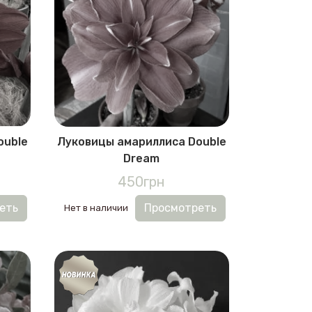
ouble
Луковицы амариллиса Double
Dream
450грн
еть
Просмотреть
Нет в наличии