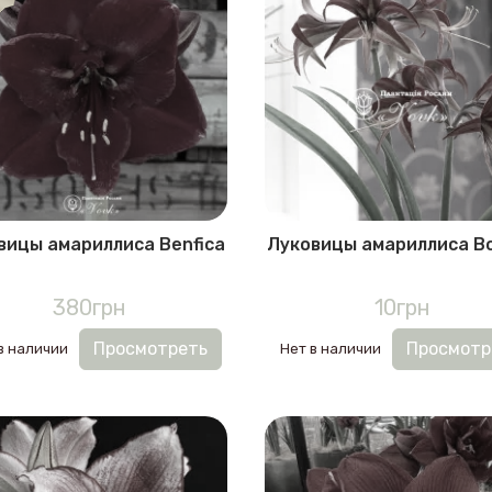
вицы амариллиса Benfica
Луковицы амариллиса B
380грн
10грн
Просмотреть
Просмотр
в наличии
Нет в наличии