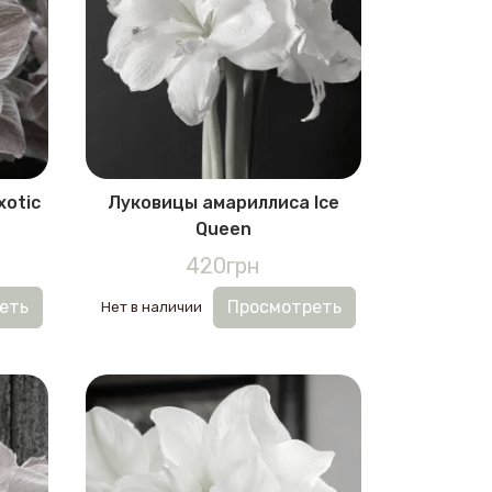
xotic
Луковицы амариллиса Ice
Queen
420грн
еть
Просмотреть
Нет в наличии