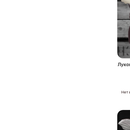
Луко
Нет 