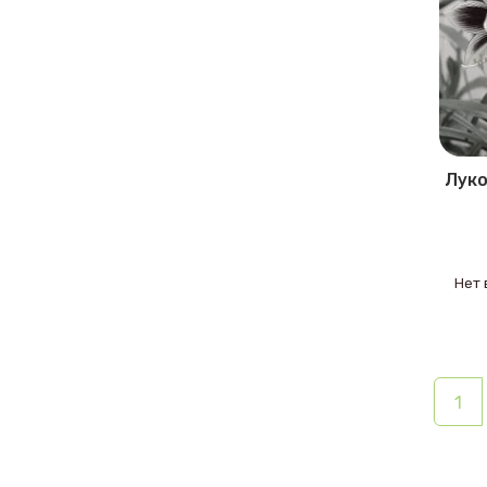
Луко
Нет 
1