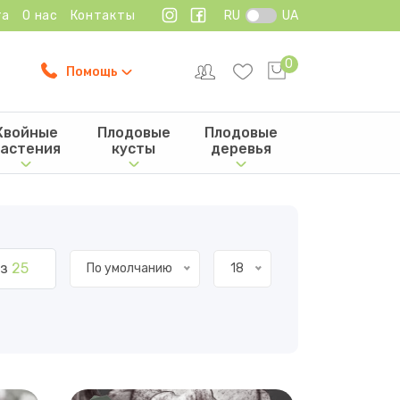
та
О нас
Контакты
RU
UA
0
Помощь
Хвойные
Плодовые
Плодовые
астения
кусты
деревья
з
25
По умолчанию
18