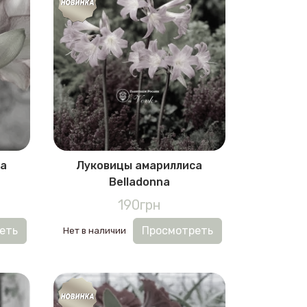
са
Луковицы амариллиса
Belladonna
190грн
еть
Просмотреть
Нет в наличии