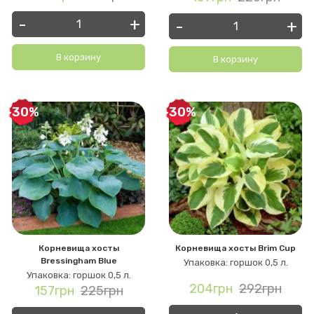
-
+
-
+
В корзину
В корзину
-30%
-30%
Корневища хосты
Корневища хосты Brim Cup
Bressingham Blue
Упаковка: горшок 0,5 л.
Упаковка: горшок 0,5 л.
204грн
292грн
157грн
225грн