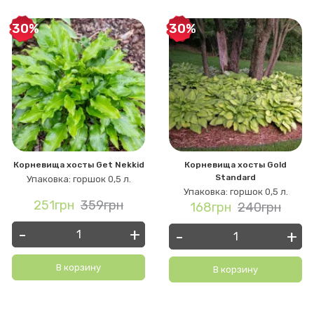
-30%
-30%
Корневища хосты Get Nekkid
Корневища хосты Gold
Standard
Упаковка: горшок 0,5 л.
Упаковка: горшок 0,5 л.
251грн
359грн
168грн
240грн
-
+
-
+
В корзину
В корзину