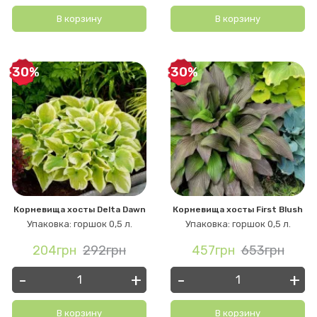
В корзину
В корзину
-30%
-30%
Корневища хосты Delta Dawn
Корневища хосты First Blush
Упаковка: горшок 0,5 л.
Упаковка: горшок 0,5 л.
204грн
292грн
457грн
653грн
-
+
-
+
В корзину
В корзину