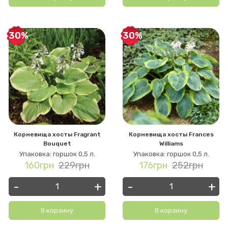
-30%
-30%
Корневища хосты Fragrant
Корневища хосты Frances
Bouquet
Williams
Упаковка: горшок 0,5 л.
Упаковка: горшок 0,5 л.
160грн
229грн
176грн
252грн
-
+
-
+
В корзину
В корзину