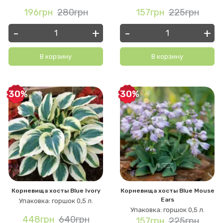
196грн
280грн
157грн
225грн
-
+
-
+
В корзину
В корзину
-30%
-30%
Корневища хосты Blue Ivory
Корневища хосты Blue Mouse
Ears
Упаковка: горшок 0,5 л.
Упаковка: горшок 0,5 л.
448грн
640грн
157грн
225грн