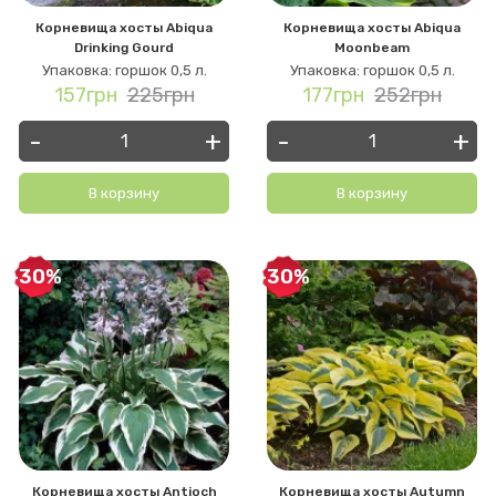
Корневища хосты Abiqua
Корневища хосты Abiqua
Drinking Gourd
Moonbeam
Упаковка: горшок 0,5 л.
Упаковка: горшок 0,5 л.
157грн
225грн
177грн
252грн
-
+
-
+
В корзину
В корзину
-30%
-30%
Корневища хосты Antioch
Корневища хосты Autumn