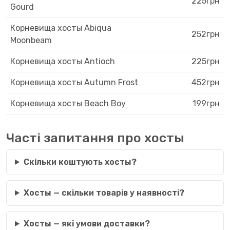
225грн
Gourd
Корневища хосты Abiqua
252грн
Moonbeam
Корневища хосты Antioch
225грн
Корневища хосты Autumn Frost
452грн
Корневища хосты Beach Boy
199грн
Часті запитання про хосты
Скільки коштують хосты?
Хосты — скільки товарів у наявності?
Хосты — які умови доставки?