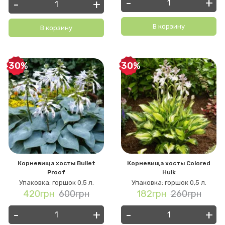
-
+
-
+
В корзину
В корзину
-30%
-30%
Корневища хосты Bullet
Корневища хосты Colored
Proof
Hulk
Упаковка: горшок 0,5 л.
Упаковка: горшок 0,5 л.
420грн
600грн
182грн
260грн
-
+
-
+