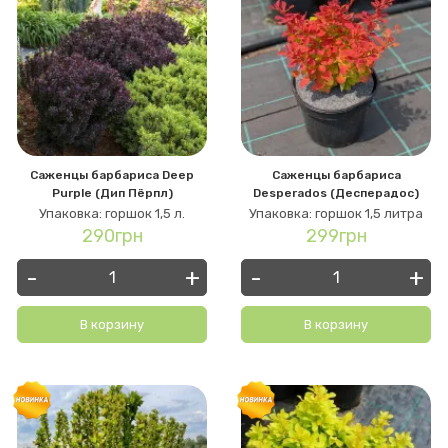
Саженцы барбариса Deep
Саженцы барбариса
Purple (Дип Пёрпл)
Desperados (Десперадос)
Упаковка: горшок 1,5 л.
Упаковка: горшок 1,5 литра
290грн
299грн
-
+
-
+
В корзину
В корзину