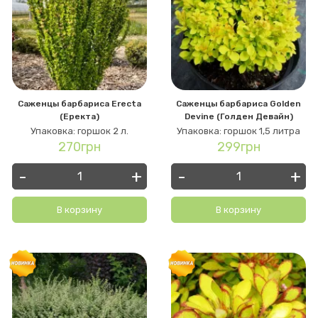
Саженцы барбариса Erecta
Саженцы барбариса Golden
(Еректа)
Devine (Голден Девайн)
Упаковка: горшок 2 л.
Упаковка: горшок 1,5 литра
270грн
299грн
-
+
-
+
В корзину
В корзину