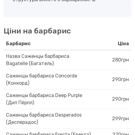
Ціни на барбарис
Барбарис
Ціна
Назва Саженцы барбариса
280грн
Bagatelle (Багатель)
Саженцы барбариса Concorde
290грн
(Конкорд)
Саженцы барбариса Deep Purple
290грн
(Дип Пёрпл)
Саженцы барбариса Desperados
299грн
(Десперадос)
Саженцы барбариса Erecta (Еректа)
270грн