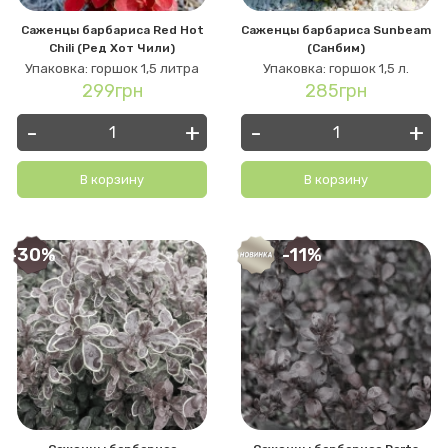
Саженцы барбариса Red Hot
Саженцы барбариса Sunbeam
Chili (Ред Хот Чили)
(Санбим)
Упаковка: горшок 1,5 литра
Упаковка: горшок 1,5 л.
299грн
285грн
-
+
-
+
В корзину
В корзину
-30%
-11%