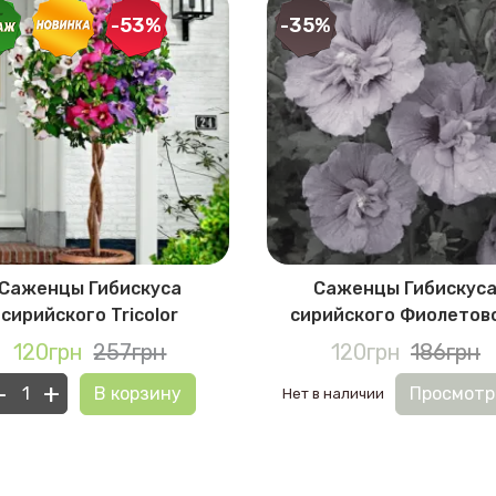
-53%
-35%
Саженцы Гибискуса
Саженцы Гибискус
сирийского Tricolor
сирийского Фиолетов
120грн
257грн
120грн
186грн
-
+
В корзину
Просмотр
Нет в наличии