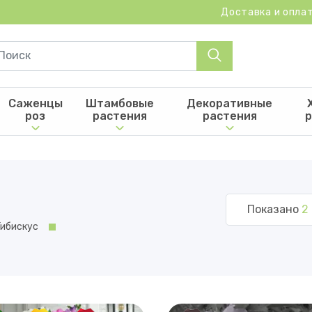
Доставка и опла
Саженцы
Штамбовые
Декоративные
роз
растения
растения
р
Показано
2
Гибискус