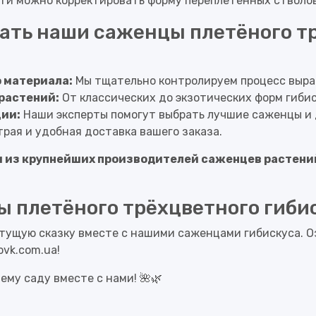
и можно корректировать форму переплетённых стволов
рать наши саженцы плетёного т
 материала:
Мы тщательно контролируем процесс выр
растений:
От классических до экзотических форм гибис
ии:
Наши эксперты помогут выбрать лучшие саженцы и 
рая и удобная доставка вашего заказа.
 из крупнейших производителей саженцев растений
 плетёного трёхцветного гибис
тущую сказку вместе с нашими саженцами гибискуса. О
ovk.com.ua
!
ему саду вместе с нами! 🌺🌿