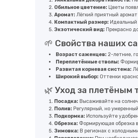
Обильное цветение:
Цветы появл
Аромат:
Лёгкий приятный аромат
Компактный размер:
Идеальный в
Экзотический вид:
Прекрасно д
🌱 Свойства наших с
Возраст саженцев:
2-летние, г
Переплетённые стволы:
Формир
Развитая корневая система:
Лё
Широкий выбор:
Оттенки красног
🌿 Уход за плетёным
Посадка:
Высаживайте на солнеч
Полив:
Регулярный, но умеренный
Подкормка:
Используйте удобрен
Обрезка:
Формирующая обрезка в
Зимовка:
В регионах с холодными