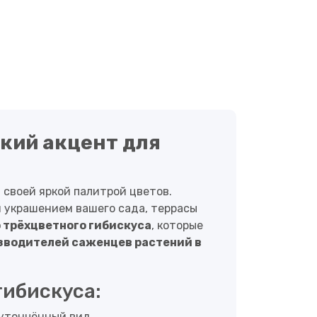
кий акцент для
 своей яркой палитрой цветов.
 украшением вашего сада, террасы
 трёхцветного гибискуса
, которые
зводителей саженцев растений в
гибискуса:
утончённый вид.