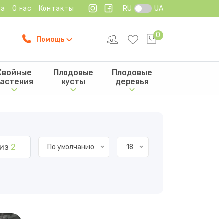
та
О нас
Контакты
RU
UA
0
Помощь
Хвойные
Плодовые
Плодовые
астения
кусты
деревья
из
2
По умолчанию
18