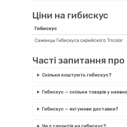
Ціни на гибискус
Гибискус
Саженцы Гибискуса сирийского Tricolor
Часті запитання про
Скільки коштують гибискус?
Гибискус — скільки товарів у наявн
Гибискус — які умови доставки?
Чи є гарантія на гибискус?