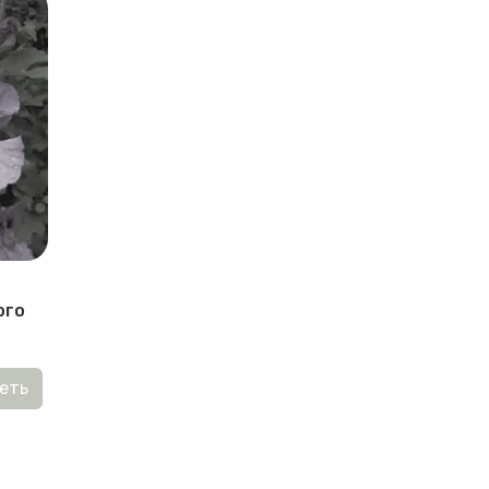
а
ого
еть