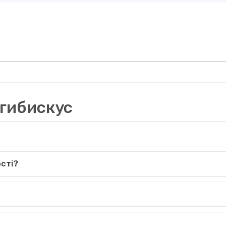
 гибискус
ості?