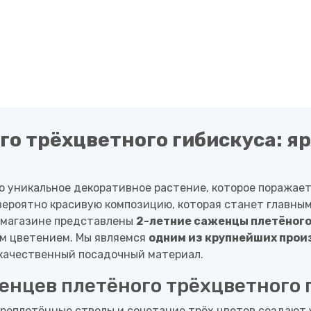
о трёхцветного гибискуса: яр
 уникальное декоративное растение, которое поражает
вероятно красивую композицию, которая станет главным
-магазине представлены
2-летние саженцы плетёного
м цветением. Мы являемся
одним из крупнейших прои
 качественный посадочный материал.
нцев плетёного трёхцветного 
реплетённые стволы и сочетание трёх цветов создают 