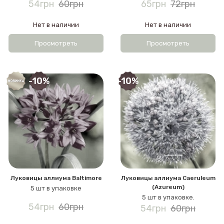
54грн
60грн
65грн
72грн
Нет в наличии
Нет в наличии
Просмотреть
Просмотреть
-10%
-10%
Луковицы аллиума Baltimore
Луковицы аллиума Caeruleum
(Azureum)
5 шт в упаковке
5 шт в упаковке.
54грн
60грн
54грн
60грн