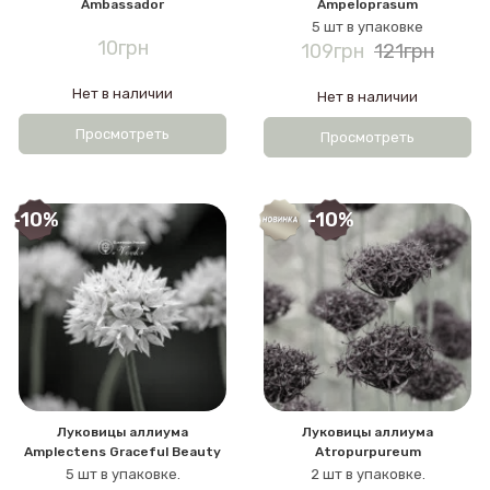
Ambassador
Ampeloprasum
5 шт в упаковке
10грн
109грн
121грн
Нет в наличии
Нет в наличии
Просмотреть
Просмотреть
-10%
-10%
Луковицы аллиума
Луковицы аллиума
Amplectens Graceful Beauty
Atropurpureum
5 шт в упаковке.
2 шт в упаковке.