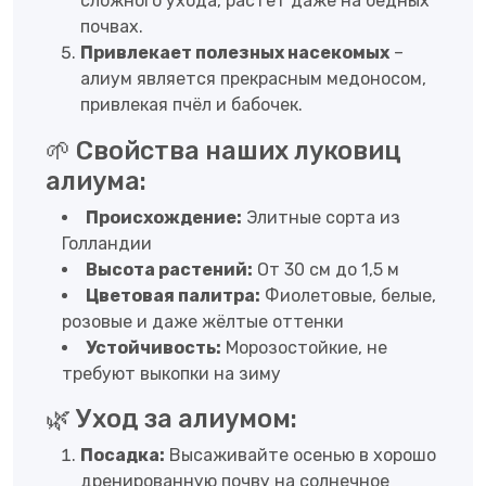
сложного ухода, растёт даже на бедных
почвах.
Привлекает полезных насекомых
–
алиум является прекрасным медоносом,
привлекая пчёл и бабочек.
🌱 Свойства наших луковиц
алиума:
Происхождение:
Элитные сорта из
Голландии
Высота растений:
От 30 см до 1,5 м
Цветовая палитра:
Фиолетовые, белые,
розовые и даже жёлтые оттенки
Устойчивость:
Морозостойкие, не
требуют выкопки на зиму
🌿 Уход за алиумом:
Посадка:
Высаживайте осенью в хорошо
дренированную почву на солнечное