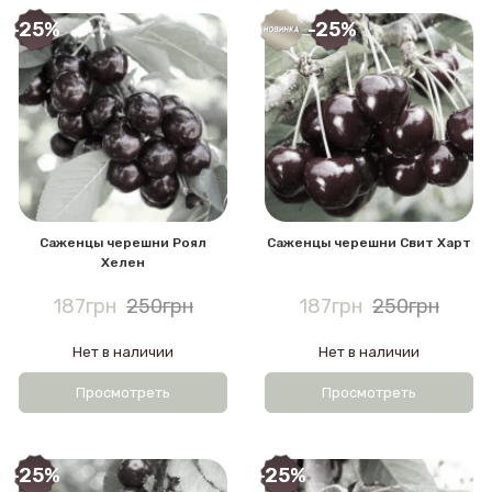
-25%
-25%
Саженцы черешни Роял
Саженцы черешни Свит Харт
Хелен
187грн
250грн
187грн
250грн
Нет в наличии
Нет в наличии
Просмотреть
Просмотреть
-25%
-25%