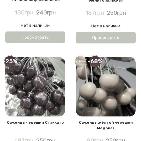
Мелитопольская
180грн
240грн
187грн
250грн
Нет в наличии
Нет в наличии
Просмотреть
Просмотреть
-25%
-68%
Саженцы черешни Стаккато
Саженцы жёлтой черешни
Медовая
187грн
250грн
80грн
250грн