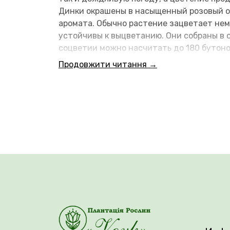
Динки окрашены в насыщенный розовый о
аромата. Обычно растение зацветает немн
устойчивы к выцветанию. Они собраны в 
соцветии можно насчитать до 180 бутон
Продовжити читання →
Сразу после посадки необходимо обеспеч
необходимо укрывать саженцы агроволок
Штамбовые розы цветут немного раньше