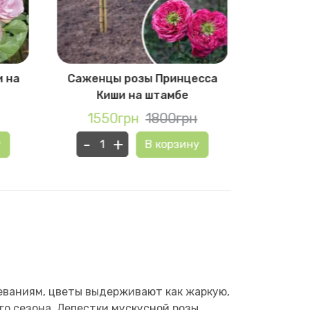
и на
Саженцы розы Принцесса
Сажен
Киши на штамбе
1550грн
1800грн
155
-
+
-
у
В корзину
леваниям, цветы выдерживают как жаркую,
го сезона. Лепестки мускусной розы