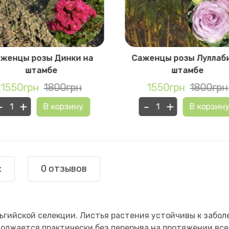
женцы розы Динки на
Саженцы розы Луллаб
штамбе
штамбе
1550грн
1800грн
1550грн
1800грн
-
+
-
+
В корзину
В корзин
:
0 отзывов
ьгийской селекции. Листья растения устойчивы к забо
должается практически без перерыва на протяжении все