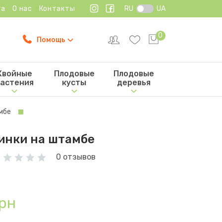
та
О нас
Контакты
RU
UA
0
Помощь
Хвойные
Плодовые
Плодовые
астения
кусты
деревья
мбе
инки на штамбе
0 отзывов
рн