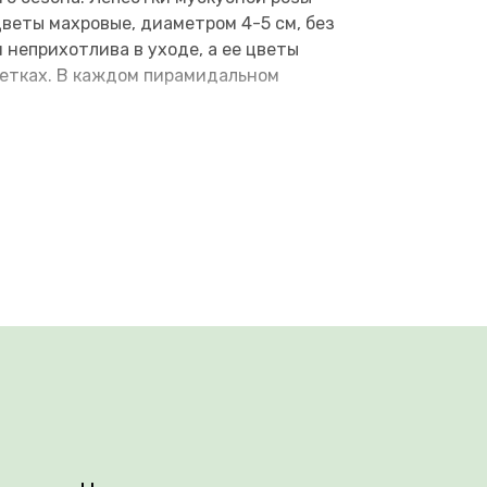
веты махровые, диаметром 4-5 см, без
 неприхотлива в уходе, а ее цветы
ветках. В каждом пирамидальном
дически увлажнять почву. Зимой
стро восстанавливаются.
орозам. Также, благодаря тому, что