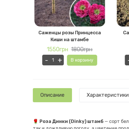
лаби на
Саженцы розы Принцесса
Са
Киши на штамбе
0грн
1550грн
1800грн
-
+
рзину
В корзину
Описание
Характеристики
Роза Динки (Dinky) штамб
— сорт бел
так и дождливую погоду, а цветение про