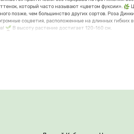
ттенок, который часто называют «цветом фуксии».
Ц
ого позже, чем большинство других сортов. Роза Динки
огромные соцветия, расположенные на длинных гибких 
ов!
В высоту растение достигает 120-160 см.
ить обильный полив саженцев, позже достаточно перио
ном для защиты растения. При замерзании растения бы
, чем другие виды, такие растения более устойчивы к м