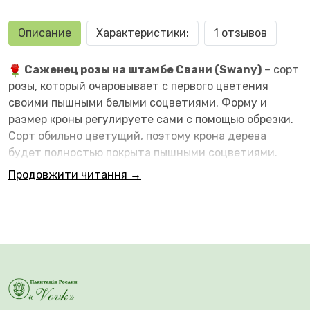
Описание
Характеристики:
1 отзывов
Саженец розы на штамбе Свани (Swany)
– сорт
розы, который очаровывает с первого цветения
своими пышными белыми соцветиями. Форму и
размер кроны регулируете сами с помощью обрезки.
Сорт обильно цветущий, поэтому крона дерева
будет полностью покрыта пышными соцветиями.
Листья мелкие, ярко-зеленого цвета с глянцевым
Продовжити читання →
блеском.
Бутоны чашевидной формы, в раскрытом
виде диаметр составляет 6-7 сантиметров.
Лепестки густомахровые, белого цвета с нежно-
розовым оттенком в центре цветка. Появляются в
кистях по 5-20 штук. Цветение повторное и
обильное. Аромат очень слабый. Хорошая стойкость к
мучнистой росе и черной пятнистости. Цветет до
заморозков.
Высота штамбовой розы Свани от