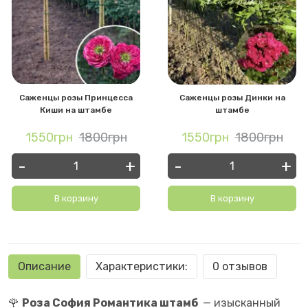
Саженцы розы Принцесса
Саженцы розы Динки на
Киши на штамбе
штамбе
1550грн
1800грн
1550грн
1800грн
-
+
-
+
В корзину
В корзину
Описание
Характеристики:
0 отзывов
🌹
Роза София Романтика штамб
— изысканный