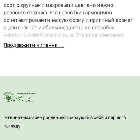
сорт с крупными махровыми цветами нежно-
розового оттенка. Его лепестки гармонично
сочетают романтическую форму и приятный аромат,
а длительное и обильное цветение способно
украсить любой уголок сада. Эта роза прекрасно
смотрится как солитер, так и в групповых посадках,
Продовжити читання →
придавая ландшафту нотки утончённости и шарма.
🌱 Высота саженца составляет 120–160 см, что
делает его отличным выбором для создания ярких
акцентов возле террас, дорожек или в центре
цветочных композиций.Мы являемся
производителем саженцев
, поэтому гарантируем
высокое качество каждого растения и его отличную
адаптацию к условиям Украины.
Інтернет-магазин рослин, які закохують в себе з першого
погляду!