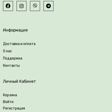
💚 Приобрести 3-летние саженцы штамбовых роз в
Информация
Плантации растений Vovk — и создайте сад своей
мечты!
Доставка и оплата
О нас
Возраст саженца: 3 года.
Поддержка
Упаковка: закрытая корневая система.
Контакты
Личный Кабинет
Корзина
Войти
Регистрация