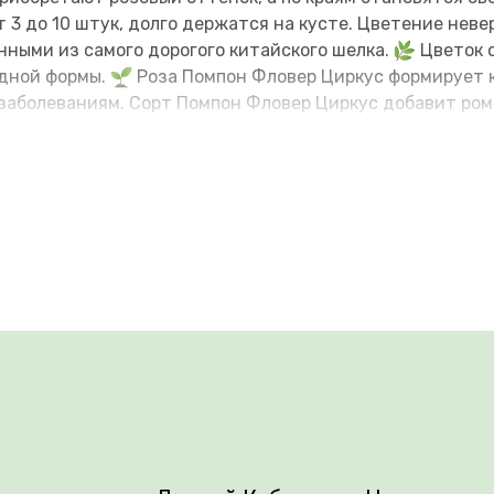
 3 до 10 штук, долго держатся на кусте. Цветение нев
нными из самого дорогого китайского шелка.
Цветок 
идной формы.
Роза Помпон Фловер Циркус формирует к
 заболеваниям. Сорт Помпон Фловер Циркус добавит ром
ршках.