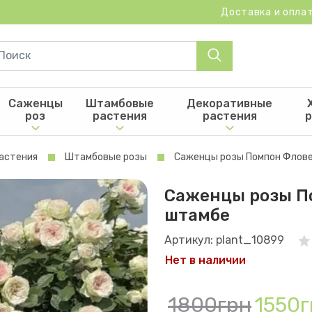
Доставка и опла
Саженцы
Штамбовые
Декоративные
роз
растения
растения
р
астения
Штамбовые розы
Саженцы розы Помпон Флове
Саженцы розы П
штамбе
Артикул: plant_10899
Нет в наличии
1800грн
1550г