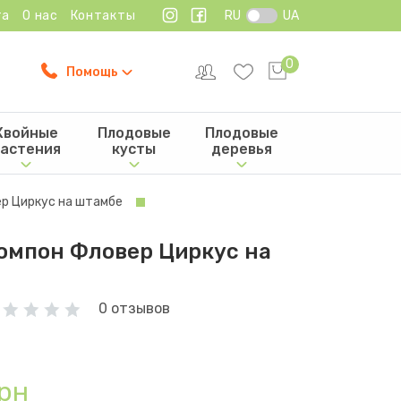
та
О нас
Контакты
RU
UA
0
Помощь
Хвойные
Плодовые
Плодовые
астения
кусты
деревья
р Циркус на штамбе
омпон Фловер Циркус на
0 отзывов
рн