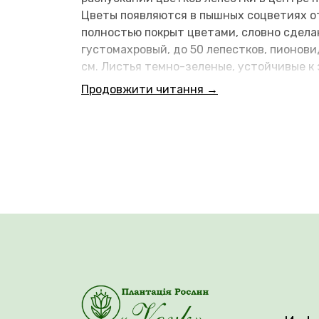
Цветы появляются в пышных соцветиях от
полностью покрыт цветами, словно сдела
густомахровый, до 50 лепестков, пионов
см. Листья темно-зеленые, устойчивые к
отлично подходит для выращивания в го
Продовжити читання →
Возраст саженца: 3 года.