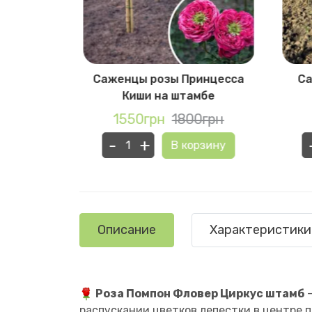
лаби на
Саженцы розы Принцесса
Са
Киши на штамбе
0грн
1550грн
1800грн
-
+
рзину
В корзину
Описание
Характеристики
Роза Помпон Фловер Циркус штамб
—
распускании цветков лепестки в центре 