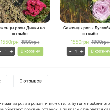
женцы розы Динки на
Саженцы розы Луллаб
штамбе
штамбе
1550грн
1800грн
1550грн
1800грн
-
+
-
+
В корзину
В корзин
:
0 отзывов
 нежная роза в романтичном стиле. Бутоны необычного
приобретают розовый оттенок, а по краям становятся с