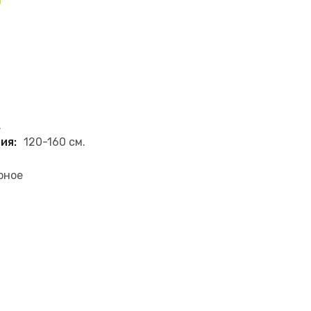
.
ия:
120-160 см.
рное