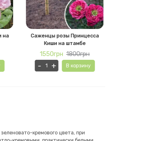
и на
Саженцы розы Принцесса
Сажен
Киши на штамбе
1550грн
1800грн
155
-
+
-
у
В корзину
 зеленовато-кремового цвета, при
ветло-кремовыми, практически белыми.