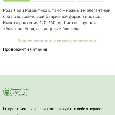
Роза Леди Романтика штамб – нежный и элегантный
сорт с классической старинной формой цветка.
Высота растения 120–160 см. Листва крупная,
тёмно-зелёная, с глянцевым блеском.
Продовжити читання →
Цветки крупные, 10–12 см в диаметре,
густомахровые, чашевидной формы, с идеальной
розеткой. Окрас нежно-кремовый с тёплым
абрикосовым центром, выглядит очень утончённо и
Інтернет-магазин рослин, які закохують в себе з першого
мягко. Лепестки плотно уложены, создают