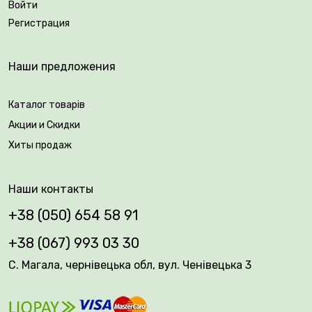
Войти
Придают участку особую элегантность 🌹
Регистрация
Возраст саженца: 3 года.
Наши предложения
Упаковка: закрытая корневая система.
Каталог товарів
Акции и Скидки
Хиты продаж
Наши контакты
+38 (050) 654 58 91
+38 (067) 993 03 30
С. Магала, чернівецька обл, вул. Ченівецька 3