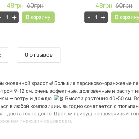
48грн
60грн
48грн
60грн
-
+
-
+
В корзину
В корзин
:
0 отзывов
быкновенной красоты! Большие персиково-оранжевые лепе
ром 9-12 см, очень эффектные, долговечные и растут на
иям — ветру и дождю.
Высота растения 40-50 см. Bel
ься в любой композиции, выгодно сочетается с тюльпан
оят достаточно долго. Цветам присущ ненавязчивый тон
даже начинающим садоводам.