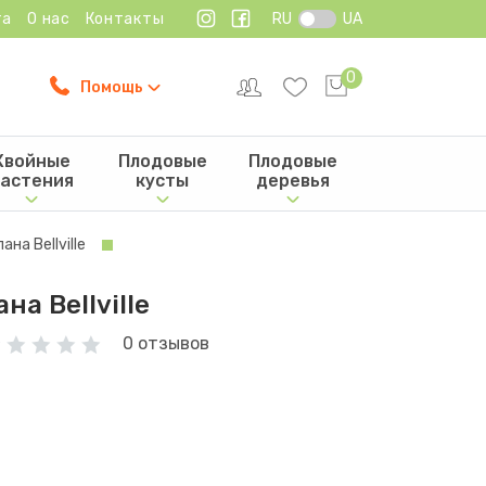
та
О нас
Контакты
RU
UA
0
Помощь
Хвойные
Плодовые
Плодовые
астения
кусты
деревья
на Bellville
а Bellville
0 отзывов