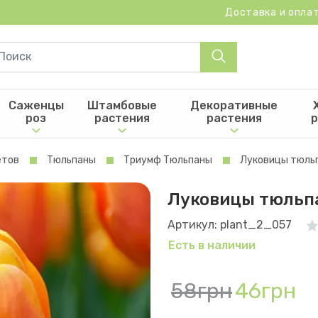
Доставка и опла
Саженцы
Штамбовые
Декоративные
роз
растения
растения
р
етов
Тюльпаны
Триумф Тюльпаны
Луковицы тюльпа
Луковицы тюльпан
Артикул: plant_2_057
Есть в наличии
58грн
46грн