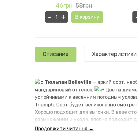
рн
46грн
58грн
-
+
рзину
В корзину
Описание
Характеристики
Тюльпан Belleville
— яркий сорт, нео
мандариновый оттенок.
Цветы диамет
устойчивыми к весенним погодным услов
Triumph. Сорт будет великолепно смотрет
Хорошо подходит для выгонки. В вазе ст
размножении и уходе, вполне подходит 
Продовжити читання →