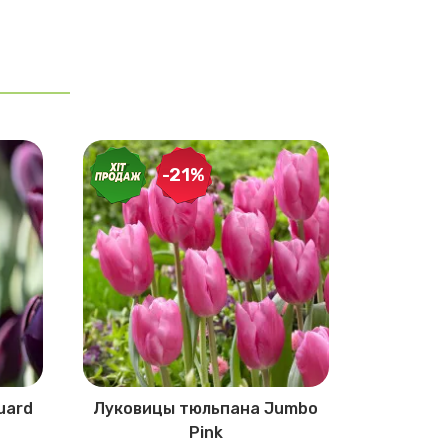
-21%
-20%
uard
Луковицы тюльпана Jumbo
Лукови
Pink