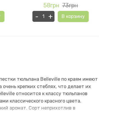
58грн
73грн
5
-
+
-
у
В корзину
стки тюльпана Belleville по краям имеют
 очень крепких стеблях, что делает их
leville относится к классу тюльпанов
ами классического красного цвета.
кий аромат. Сорт неприхотлив в