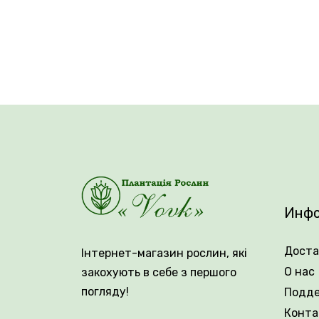
Инфо
Доста
Інтернет-магазин рослин, які
О нас
закохують в себе з першого
погляду!
Подд
Конта