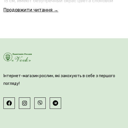
15 см, имеют безупречный окрас цвета слоновой
кости с нежным кремово-лимонным отливом в
Продовжити читання →
глубине горловины. Лепестки отличаются
изысканной гофрировкой по краям, что придает
колосовидному соцветию роскошный объем и
«фарфоровую» фактуру. Постепенное раскрытие
бутонов снизу вверх обеспечивает длительное
цветение с июля по сентябрь.
Інтернет-магазин рослин, які закохують в себе з першого
погляду!
🪴 Ivory Perfection — настоящий аристократ,
идеально подходящий для создания элегантных
белых садов и торжественных флористических