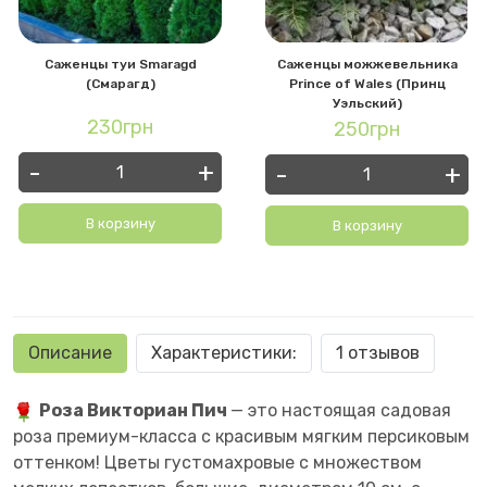
Саженцы туи Smaragd
Саженцы можжевельника
(Смарагд)
Prince of Wales (Принц
Уэльский)
230грн
250грн
-
+
-
+
В корзину
В корзину
Описание
Характеристики:
1 отзывов
Роза Викториан Пич
— это настоящая садовая
роза премиум-класса с красивым мягким персиковым
оттенком! Цветы густомахровые с множеством