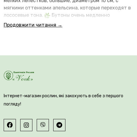
мелких лепестков, большие, диаметром 10 см, с
мягкими оттенками апельсина, которые переходят в
лососевые тона.
Бутоны очень медленно
раскрываются в чашевидные, густомахровые,
Продовжити читання →
плотные цветы, которые долго сохраняют свою
форму. Цветение: очень обильное, практически
непрерывное. Цветы появляются одиночно или в
небольших соцветиях. Листья здоровые, глянцевые.
Куст невысокий, до 110 см, аккуратный,
густооблиственный. Листья темно-зеленые,
блестящие. Высокая устойчивость к заболеваниям.
Морозостойкий и неприхотливый куст.
Інтернет-магазин рослин, які закохують в себе з першого
погляду!