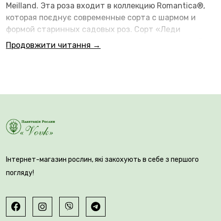
Meilland. Эта роза входит в коллекцию Romantica®,
которая поєднує современные сорта с шармом и
формой старинных садовых роз. Сорт «Леди
Романтика» имеет нежную, элегантную окраску. Её
Продовжити читання →
цветки сочетают кремово-белый, цвет слоновой
кости или бледно-розовый оттенок с абрикосовым,
персиковым или светло-жёлтым центром. Такой
мягкий градиент придаёт цветку винтажный,
романтичный облик.
Інтернет-магазин рослин, які закохують в себе з першого
погляду!
🌱 Цветки очень крупные, густомахровые, с большим