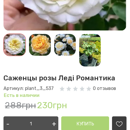
Саженцы розы Леді Романтика
Артикул: plant_3_537
0 отзывов
Есть в наличии
288грн
230грн
-
+
КУПИТЬ