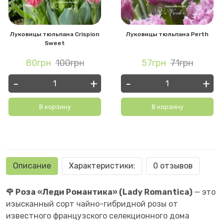
Луковицы тюльпана Crispion
Луковицы тюльпана Perth
Sweet
80грн
100грн
57грн
71грн
-
+
-
+
В корзину
В корзину
Описание
Характеристики:
0 отзывов
🌹 Роза «Леди Романтика» (Lady Romantica)
— это
изысканный сорт чайно-гибридной розы от
известного французского селекционного дома