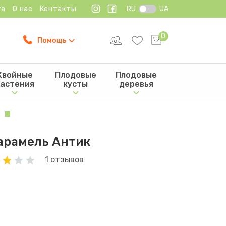
та
О нас
Контакты
RU
UA
0
Помощь
Хвойные
Плодовые
Плодовые
астения
кусты
деревья
арамель Антик
1 отзывов
н