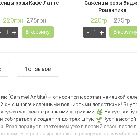
енцы розы Кафе Латте
Саженцы розы Энд
Романтика
220грн
275грн
220грн
275грн
-
+
-
+
В корзину
В корзин
:
1 отзывов
тик
(Caramel Antike) — относится к сортам немецкой се
2 см с многочисленными волнистыми лепестками! Внутр
снаружи светлеет с розовыми штрихами.
На кустах бу
и собираться в соцветия до трех штук.
Куст высотой 
а. Роза порадует цветением уже в первый сезон после 
ывами. Эти розы выращивают в розариях, на клумбах, в