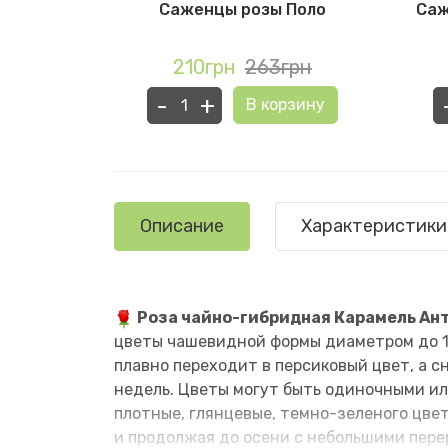
омантик
Саженцы розы Поло
Саж
грн
210грн
263грн
-
+
рзину
В корзину
Описание
Характеристики
Роза чайно-гибридная Карамель Ан
цветы чашевидной формы диаметром до 1
плавно переходит в персиковый цвет, а 
недель. Цветы могут быть одиночными ил
плотные, глянцевые, темно-зеленого цвет
и продолжая до осени с небольшими перер