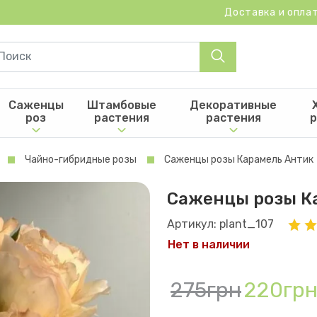
Доставка и опла
Саженцы
Штамбовые
Декоративные
роз
растения
растения
р
Чайно-гибридные розы
Саженцы розы Карамель Антик
Саженцы розы К
Артикул: plant_107
Нет в наличии
275грн
220гр