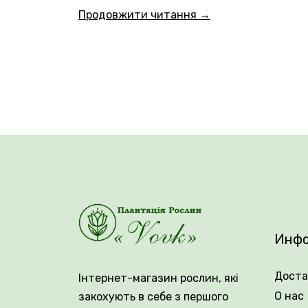
Сорт идеально подходит для среза. Карам
Продовжити читання →
заболеваниям, хорошо переносит зимы.
Возраст саженца: 2 года.
Инфо
Упаковка: закрытая корневая система.
Доста
Інтернет-магазин рослин, які
О нас
закохують в себе з першого