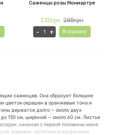
жи
Саженцы розы Монмартре
Саженцы
230грн
288грн
21
-
+
-
у
В корзину
лекции саженцев. Она образует большие
и цветок окрашен в оранжевые тона и
тоны держатся долго — около двух
до 130 см, шириной — около 60 см. Листья
посадки, начиная с первой половины июня
доль дорожек, группами и поодиночке.