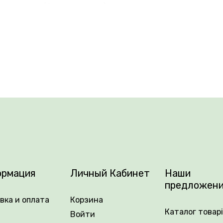
ель Антик (Caramel Antike) хорошо удерживает свои цв
рмация
Личный Кабинет
Наши
предложен
вка и оплата
Корзина
Каталог товар
Войти