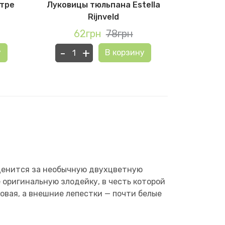
тре
Луковицы тюльпана Estella
Лукови
Rijnveld
62грн
78грн
5
-
+
-
у
В корзину
 ценится за необычную двухцветную
 оригинальную злодейку, в честь которой
овая, а внешние лепестки — почти белые