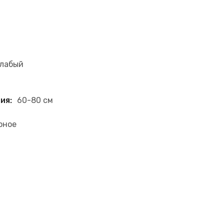
слабый
ия:
60-80 см
рное