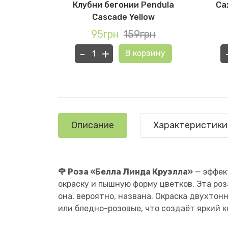
ра Пинк
Клубни бегонии Pendula
Са
Cascade Yellow
грн
95грн
159грн
рзину
-
+
В корзину
Описание
Характеристики
🌹 Роза «Белла Линда Круэлла»
— эффек
окраску и пышную форму цветков. Эта ро
она, вероятно, названа. Окраска двухтон
или бледно-розовые, что создаёт яркий к