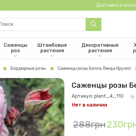
Доставка и опла
Саженцы
Штамбовые
Декоративные
роз
растения
растения
р
Бордюрные розы
Саженцы розы Белла Линда Круэлл
Саженцы розы Б
Артикул: plant_4_110
Нет в наличии
288грн
230гр