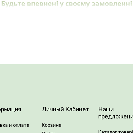
ажурные, с большим количеством лепестков. Собраны в 
ставляет около 5–8 см. Аромат у этого сорта очень лёгк
стение высотой от 60 до 80 см. Цветение повторное, п
«Белла Линда Круэлла» идеально подходит для срезки 
ания в саду.
рмация
Личный Кабинет
Наши
предложен
ете выбрать самые новые, самые выносливые и самы
вка и оплата
Корзина
Каталог товар