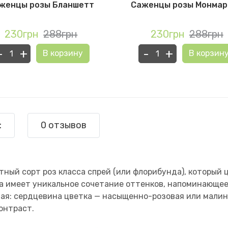
женцы розы Бланшетт
Саженцы розы Монмар
230грн
288грн
230грн
288грн
-
+
-
+
В корзину
В корзин
:
0 отзывов
тный сорт роз класса спрей (или флорибунда), который
за имеет уникальное сочетание оттенков, напоминающее
ная: сердцевина цветка — насыщенно-розовая или малин
онтраст.