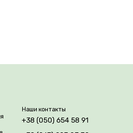
соцветия-кисти, создавая эффект букета
ий, тонкий или слабый.
родолжается весь сезон. Сорт обладает
в флористические композиции — особенно
Наши контакты
ия
е ароматные саженцы, которые точно
+38 (050) 654 58 91
ів