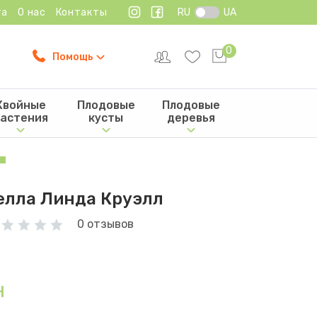
та
О нас
Контакты
RU
UA
0
Помощь
Хвойные
Плодовые
Плодовые
астения
кусты
деревья
елла Линда Круэлл
0 отзывов
н