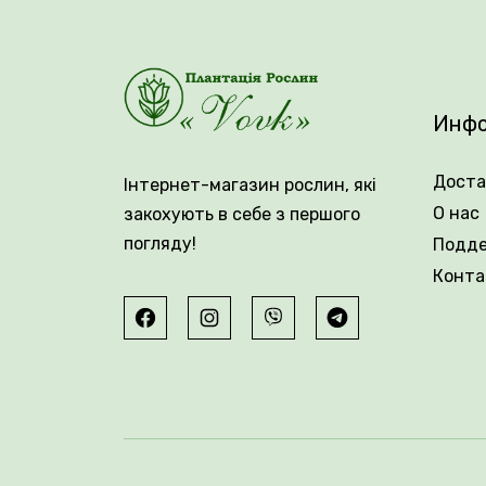
🌱 Период цветения длится с июля по сен
воздушные метелки. Аромат у сорта Ferri
хорошей устойчивостью к мучнистой росе
Инфо
Доста
Інтернет-магазин рослин, які
О нас
закохують в себе з першого
погляду!
Подд
Конта