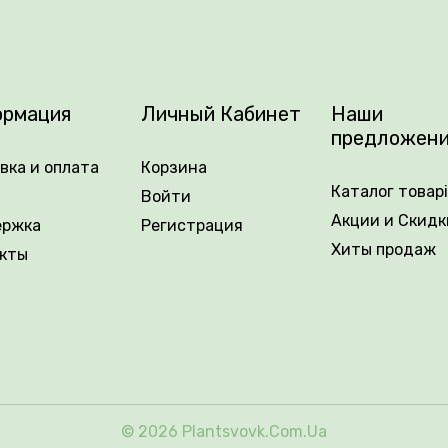
тябрь. Размер цветка в диаметре составляет около 3.5–4
s Wheel легкий, сладковатый и очень приятный. Растен
, добавляя саду оригинальности и весеннего настроени
рмация
Личный Кабинет
Наши
предложен
вка и оплата
Корзина
Каталог товар
Войти
Акции и Скидк
ержка
Регистрация
Хиты продаж
кты
© 2026 Plantsvovk.com.ua