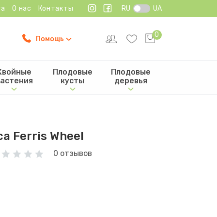
та
О нас
Контакты
RU
UA
0
Помощь
Хвойные
Плодовые
Плодовые
астения
кусты
деревья
а Ferris Wheel
0 отзывов
н