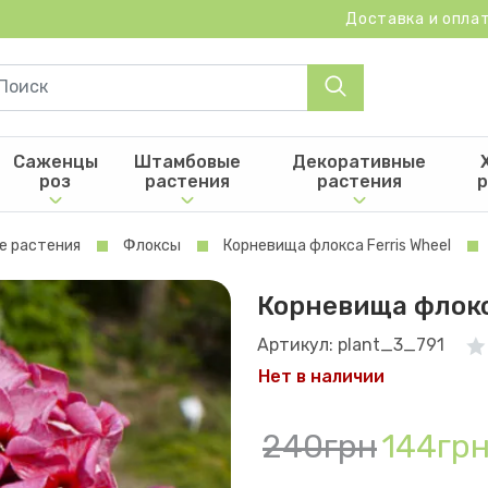
Доставка и опла
Саженцы
Штамбовые
Декоративные
роз
растения
растения
р
е растения
Флоксы
Корневища флокса Ferris Wheel
Корневища флокс
Артикул: plant_3_791
Нет в наличии
240грн
144гр