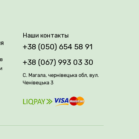
 см, а сами цветы собраны в крупные,
ие обладает высокой морозостойкостью и
я.
Наши контакты
ия
+38 (050) 654 58 91
ів
+38 (067) 993 03 30
и
С. Магала, чернівецька обл, вул.
Ченівецька 3