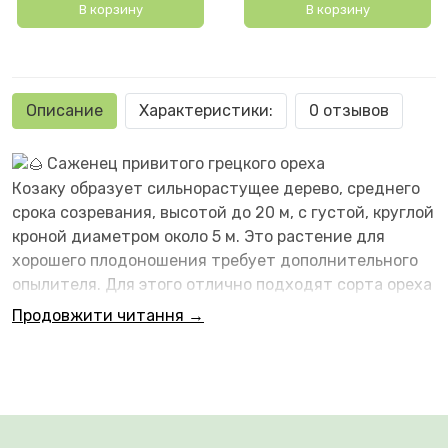
В корзину
В корзину
Описание
Характеристики:
0 отзывов
Саженец привитого грецкого ореха
Козаку образует сильнорастущее дерево, среднего
срока созревания, высотой до 20 м, с густой, круглой
кроной диаметром около 5 м. Это растение для
хорошего плодоношения требует дополнительного
опылителя. Для этого отлично подходят сорта ореха
Костюженский и Каларашский. Плодоношение у
Продовжити читання →
дерева наступает в пятилетнем возрасте.
Созревание плодов происходит в конце сентября -
середине октября.
Грецкий орех
Козаку отличается высокой урожайностью, около
90-100 кг с одного взрослого дерева. Этот сорт