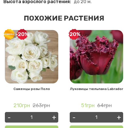
Высота взрослого растения:
до 20 м.
ПОХОЖИЕ РАСТЕНИЯ
-20%
-20%
Саженцы розы Поло
Луковицы тюльпана Labrador
210грн
263грн
51грн
64грн
-
+
-
+