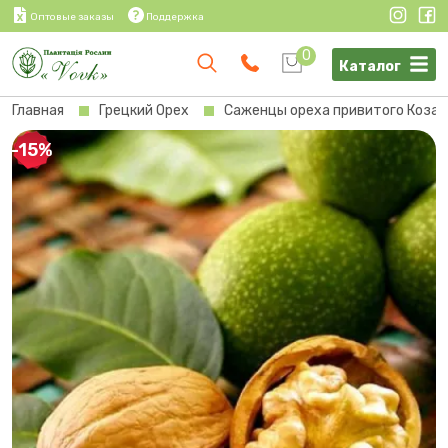
Оптовые заказы
Поддержка
0
Каталог
Главная
Грецкий Орех
Саженцы ореха привитого Козак
-15%