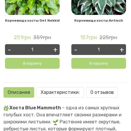
Корневища хосты Get Nekkid
Корневища хосты Antioch
251грн
359грн
157грн
225грн
-
+
-
+
В корзину
В корзину
Описание
Характеристики:
0 отзывов
Хоста Blue Mammoth
– одна из самых крупных
голубых хост. Она впечатляет своими размерами и
широкими листьями.
Растение имеет округлые,
ребристые листья, которые формируют плотный,