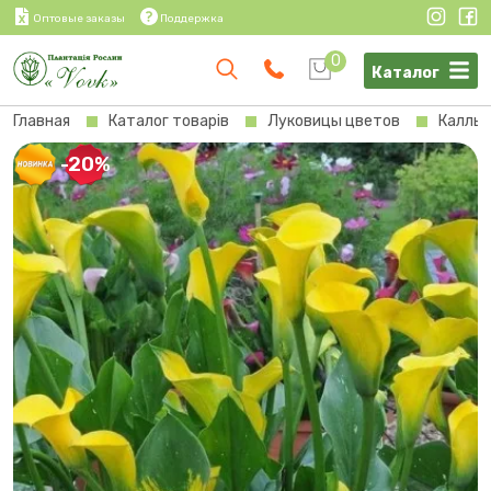
Оптовые заказы
Поддержка
0
Каталог
Главная
Каталог товарів
Луковицы цветов
Каллы
-20%