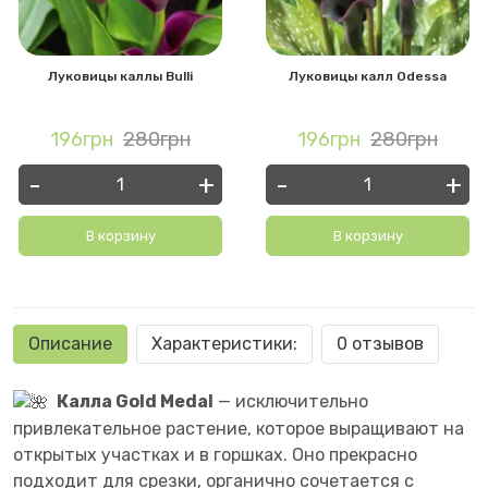
Луковицы каллы Bulli
Луковицы калл Odessa
196грн
280грн
196грн
280грн
-
+
-
+
В корзину
В корзину
Описание
Характеристики:
0 отзывов
Калла Gold Medal
— исключительно
привлекательное растение, которое выращивают на
открытых участках и в горшках. Оно прекрасно
подходит для срезки, органично сочетается с