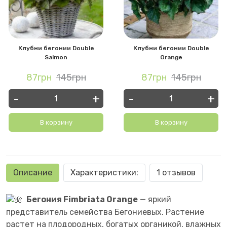
Клубни бегонии Double
Клубни бегонии Double
Salmon
Orange
87грн
145грн
87грн
145грн
-
+
-
+
В корзину
В корзину
Описание
Характеристики:
1 отзывов
Бегония Fimbriata Orange
— яркий
представитель семейства Бегониевых. Растение
растет на плодородных, богатых органикой, влажных