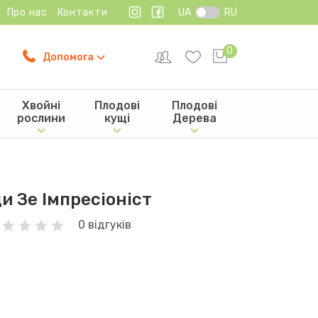
Про нас
Контакти
UA
RU
0
Допомога
Хвойні
Плодові
Плодові
рослини
кущі
Дерева
и Зе Імпресіоніст
0 відгуків