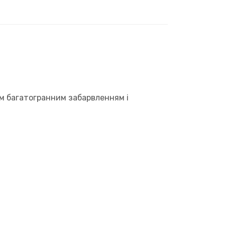
м багатогранним забарвленням і