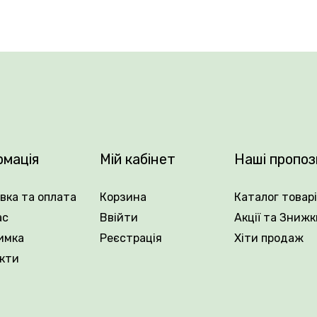
во-абрикосового кольору з кремовими та рожевими перелив
ані в суцвіття по 1–3 штуки, розкриваються повільно, до
енсивності.
исоту та до 180 см завширшки. Пагони гнучкі, добре під
 арок, альтанок, шпалер, огорож. Листя щільне, темно-з
вітінням і високою морозостійкістю.
рмація
Мій кабінет
Наші пропоз
антації Рослин Вовк та насолоджуйтесь барвистим цвітін
вка та оплата
Корзина
Каталог товар
ас
Ввійти
Акції та Знижк
.
имка
Реєстрація
Хіти продаж
кти