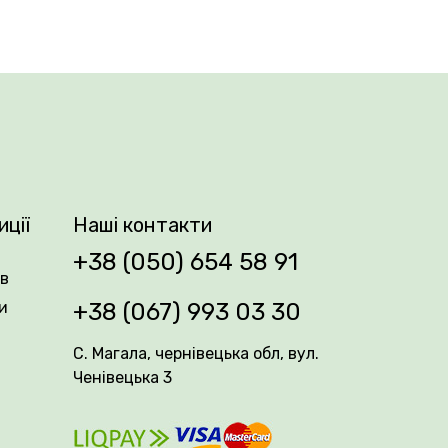
ами мають діаметр 10–12 см і
вго тримаються на кущі, не бояться дощу й
даються формуванню, тому чудово
елене, блискуче, стійке до хвороб. Сорт
иції
Наші контакти
ням!
+38 (050) 654 58 91
ів
и
+38 (067) 993 03 30
С. Магала, чернівецька обл, вул.
Ченівецька 3