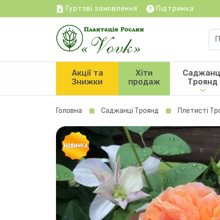
Гуртові замовлення
Підтримка
Акції та
Хіти
Саджанц
Знижки
продаж
Троянд
Головна
Саджанці Троянд
Плетисті Тр