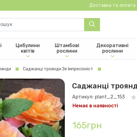
Доставка та оплата
і
Цибулини
Штамбові
Декоративні
квітів
рослини
рослини
оянди
Саджанці троянди Зе Імпресіоніст
Саджанці троянд
Артикул: plant_2_153
Немає в наявності
165грн