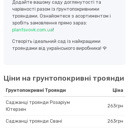
Додайте вашому саду доглянутості та
чарівності разом із ґрунтопокривними
трояндами. Ознайомтеся з асортиментом і
зробіть замовлення прямо зараз:
plantsvovk.com.ua
!
Створіть ідеальний сад із найкращими
трояндами від українського виробника! 🌹
Ціни на грунтопокривні троянди
Грунтопокривні Троянди
Ціна
Саджанці троянди Розаріум
263грн
Ютерзен
Саджанці троянди Свані
263грн