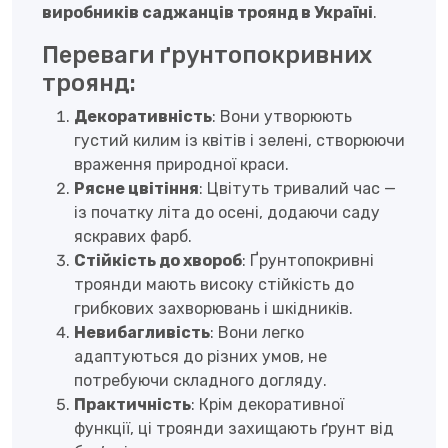
виробників саджанців троянд в Україні
.
Переваги ґрунтопокривних
троянд:
Декоративність
: Вони утворюють
густий килим із квітів і зелені, створюючи
враження природної краси.
Рясне цвітіння
: Цвітуть тривалий час —
із початку літа до осені, додаючи саду
яскравих фарб.
Стійкість до хвороб
: Ґрунтопокривні
троянди мають високу стійкість до
грибкових захворювань і шкідників.
Невибагливість
: Вони легко
адаптуються до різних умов, не
потребуючи складного догляду.
Практичність
: Крім декоративної
функції, ці троянди захищають ґрунт від