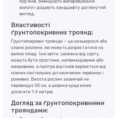
бур’янів, зменшують випаровування
вологи і додають ландшафту доглянутий
вигляд.
Властивості
ґрунтопокривних троянд:
Ґрунтопокривні троянди — це низькорослі або
сланкі рослини, які можуть розростатися на
великі площі. Їхні квіти, залежно від сорту,
можуть бути простими, напівмахровими або
махровими, а палітра відтінків варіюється від
ніжних пастельних до насичених червоних і
рожевих. Висота рослин зазвичай не
перевищує 50 см, а ширина куща може
досягати 1-2 метрів.
Догляд за ґрунтопокривними
трояндами: