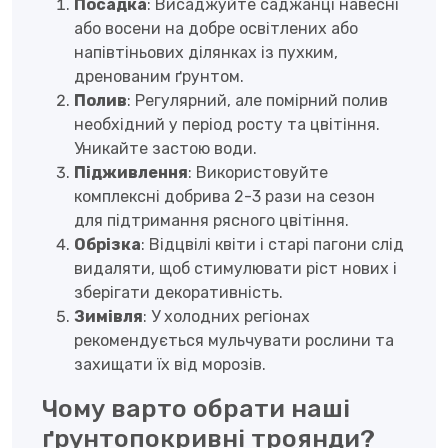
Посадка
: Висаджуйте саджанці навесні
або восени на добре освітлених або
напівтіньових ділянках із пухким,
дренованим ґрунтом.
Полив
: Регулярний, але помірний полив
необхідний у період росту та цвітіння.
Уникайте застою води.
Підживлення
: Використовуйте
комплексні добрива 2-3 рази на сезон
для підтримання рясного цвітіння.
Обрізка
: Відцвілі квіти і старі пагони слід
видаляти, щоб стимулювати ріст нових і
зберігати декоративність.
Зимівля
: У холодних регіонах
рекомендується мульчувати рослини та
захищати їх від морозів.
Чому варто обрати наші
ґрунтопокривні троянди?