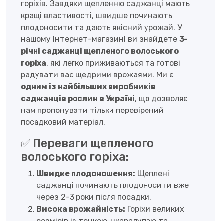
горіхів. Завдяки щепленню саджанці мають
кращі властивості, швидше починають
плодоносити та дають якісний урожай. У
нашому інтернет-магазині ви знайдете
3-
річні саджанці щепленого волоського
горіха
, які легко приживаються та готові
радувати вас щедрими врожаями. Ми є
одним із найбільших виробників
саджанців рослин в Україні
, що дозволяє
нам пропонувати тільки перевірений
посадковий матеріал.
✅ Переваги щепленого
волоського горіха:
Швидке плодоношення:
Щеплені
саджанці починають плодоносити вже
через 2-3 роки після посадки.
Висока врожайність:
Горіхи великих
розмірів із тонкою шкаралупою та