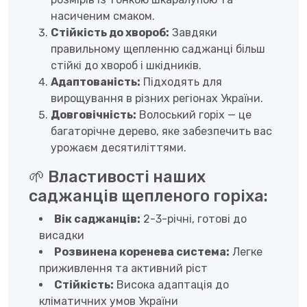
насиченим смаком.
Стійкість до хвороб:
Завдяки
правильному щепленню саджанці більш
стійкі до хвороб і шкідників.
Адаптованість:
Підходять для
вирощування в різних регіонах України.
Довговічність:
Волоський горіх — це
багаторічне дерево, яке забезпечить вас
урожаєм десятиліттями.
🌱 Властивості наших
саджанців щепленого горіха:
Вік саджанців:
2-3-річні, готові до
висадки
Розвинена коренева система:
Легке
приживлення та активний ріст
Стійкість:
Висока адаптація до
кліматичних умов України