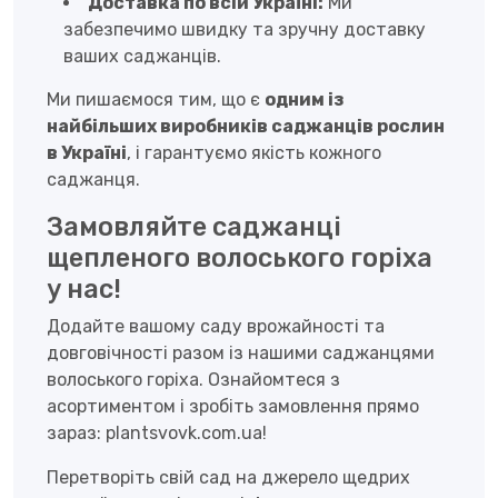
Доставка по всій Україні:
Ми
забезпечимо швидку та зручну доставку
ваших саджанців.
Ми пишаємося тим, що є
одним із
найбільших виробників саджанців рослин
в Україні
, і гарантуємо якість кожного
саджанця.
Замовляйте саджанці
щепленого волоського горіха
у нас!
Додайте вашому саду врожайності та
довговічності разом із нашими саджанцями
волоського горіха. Ознайомтеся з
асортиментом і зробіть замовлення прямо
зараз:
plantsvovk.com.ua
!
Перетворіть свій сад на джерело щедрих