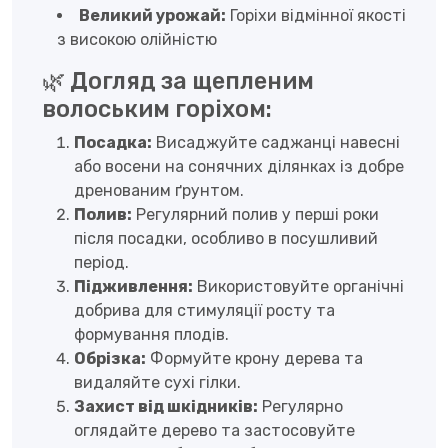
Великий урожай:
Горіхи відмінної якості
з високою олійністю
🌿 Догляд за щепленим
волоським горіхом:
Посадка:
Висаджуйте саджанці навесні
або восени на сонячних ділянках із добре
дренованим ґрунтом.
Полив:
Регулярний полив у перші роки
після посадки, особливо в посушливий
період.
Підживлення:
Використовуйте органічні
добрива для стимуляції росту та
формування плодів.
Обрізка:
Формуйте крону дерева та
видаляйте сухі гілки.
Захист від шкідників:
Регулярно
оглядайте дерево та застосовуйте