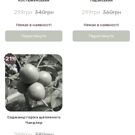
Костюженський
Піщанський
299грн
340грн
299грн
360грн
Немає в наявності
Немає в наявності
Переглянути
Переглянути
-21%
Саджанці горіха щепленого
Чандлер
299грн
380грн