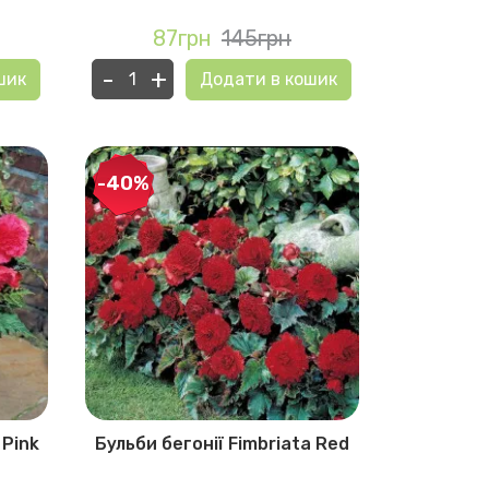
87грн
145грн
-
+
шик
Додати в кошик
-40%
 Pink
Бульби бегонії Fimbriata Red