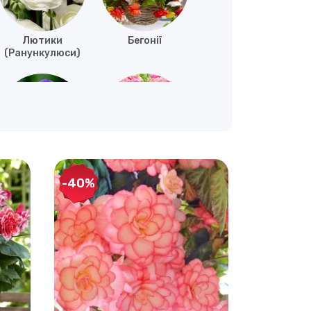
Лютики
Бегонії
(Ранункулюси)
Анемони
Тюльпани
-40%
Фрітіларія
Мускарі