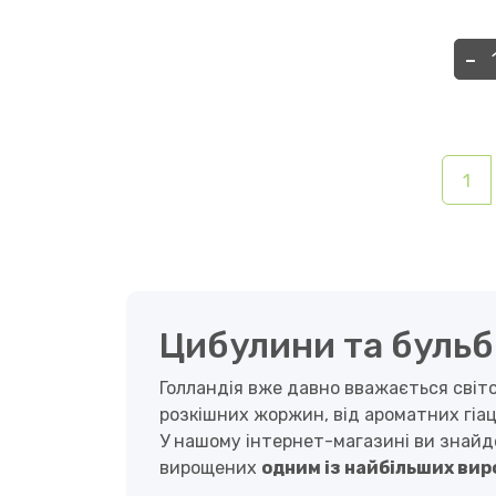
-
1
Цибулини та бульби 
Голландія вже давно вважається світ
розкішних жоржин, від ароматних гіац
У нашому інтернет-магазині ви знайд
вирощених
одним із найбільших вир