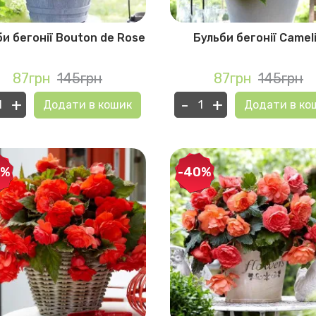
и бегонії Bouton de Rose
Бульби бегонії Camel
87грн
145грн
87грн
145грн
+
-
+
Додати в кошик
Додати в ко
Глоксинії
Оксаліс
(Кислиця)
0%
-40%