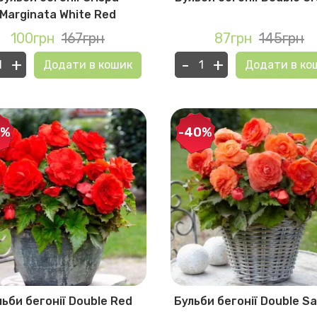
Marginata White Red
100грн
167грн
87грн
145грн
+
-
+
Додати в кошик
Додати в ко
0%
-40%
льби бегонії Double Red
Бульби бегонії Double S