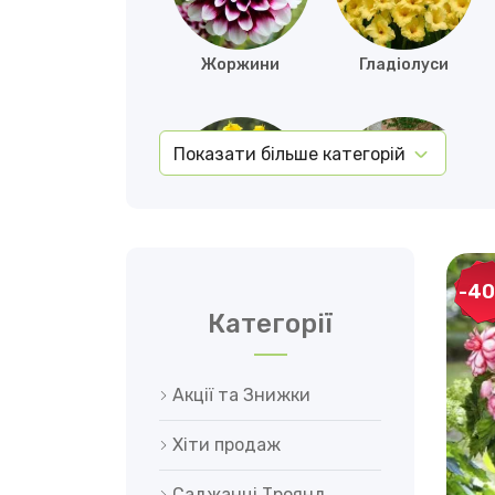
Жоржини
Гладіолуси
Показати більше категорій
Бульби Канни
Куркума
-4
Категорії
Акції та Знижки
Хіти продаж
Гіацинти
Нарциси
Саджанці Троянд