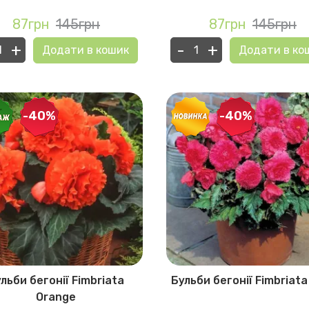
87грн
145грн
87грн
145грн
+
-
+
Додати в кошик
Додати в ко
-40%
-40%
льби бегонії Fimbriata
Бульби бегонії Fimbriata
Orange