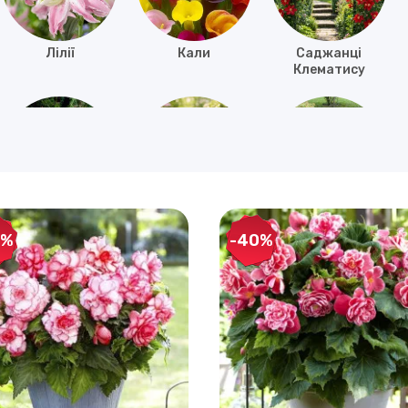
Лілії
Кали
Саджанці
Клематису
Тигридія
Фрезія
Флокси
0%
-40%
Голландські
Підсніжник
Крокуси
іриси