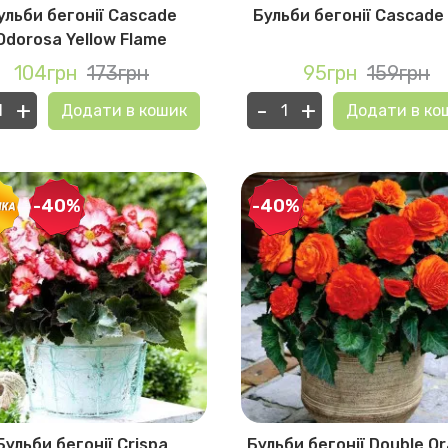
ульби бегонії Cascade
Бульби бегонії Cascade
Odorosa Yellow Flame
104грн
173грн
95грн
159грн
+
-
+
Додати в кошик
Додати в ко
-40%
-40%
Бульби бегонії Crispa
Бульби бегонії Double O