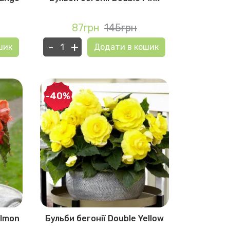
87грн
145грн
-
+
шик
Додати в кошик
-40%
almon
Бульби бегонії Double Yellow