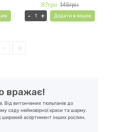
87грн
145грн
-
+
шик
Додати в кошик
>
>|
що вражає!
в. Від витончених тюльпанів до
ому саду неймовірної краси та шарму.
ож широкий асортимент інших рослин,