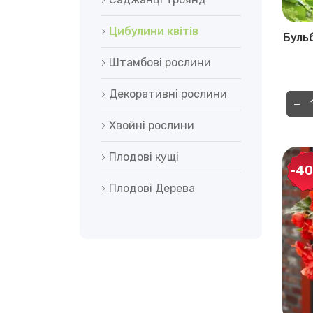
Цибулини квітів
Бульб
Штамбові рослини
Декоративні рослини
-
Алліум
Амариліс
(гіппеаструм)
Хвойні рослини
Плодові кущі
-4
Плодові Дерева