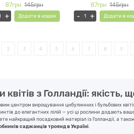
87грн
145грн
87грн
145грн
+
-
+
Додати в кошик
Додати в ко
2
3
4
5
6
7
8
9
квітів з Голландії: якість, 
овим центром вирощування цибулинних і бульбових квіті
интів до елегантних лілій — усі ці рослини додають ваш
ете найкращий посадковий матеріал із Голландії, а так
обників саджанців троянд в Україні
.