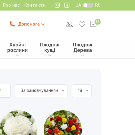
Про нас
Контакти
UA
RU
0
Допомога
Хвойні
Плодові
Плодові
рослини
кущі
Дерева
2
За замовчуванням
18