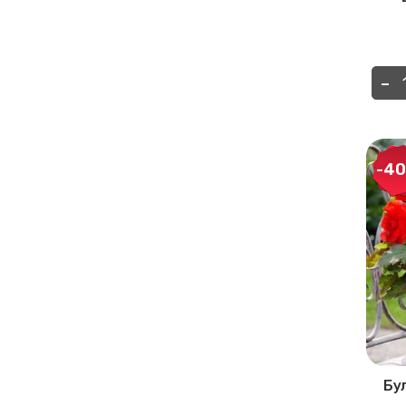
-
-4
Бу