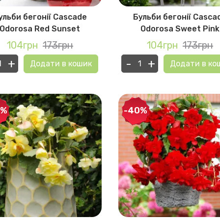
ульби бегонії Cascade
Бульби бегонії Casca
Odorosa Red Sunset
Odorosa Sweet Pink
104грн
173грн
104грн
173грн
+
-
+
Додати в кошик
Додати в ко
0%
-40%