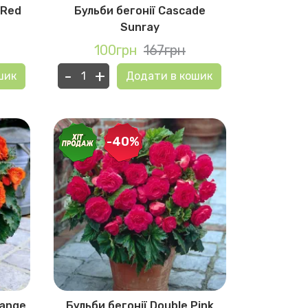
 Red
Бульби бегонії Cascade
Sunray
100грн
167грн
-
+
шик
Додати в кошик
-40%
range
Бульби бегонії Double Pink