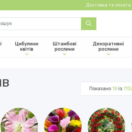
Доставка та оплата
і
Цибулини
Штамбові
Декоративні
квітів
рослини
рослини
ІВ
Показано
18
із
115