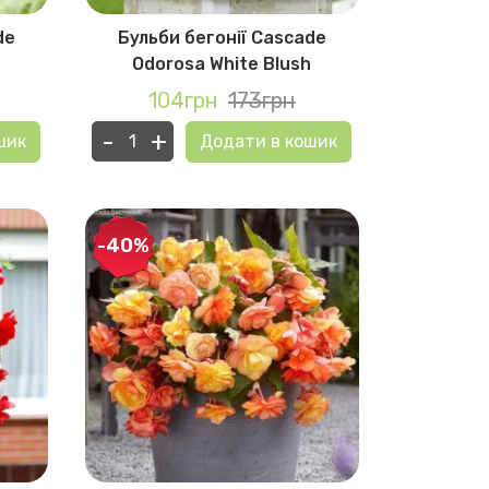
de
Бульби бегонії Cascade
Odorosa White Blush
104грн
173грн
-
+
шик
Додати в кошик
-40%