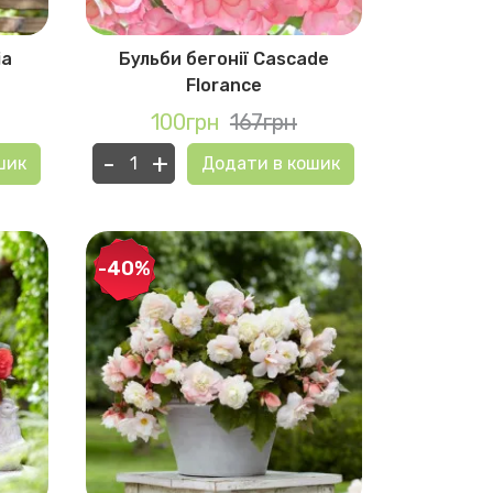
ia
Бульби бегонії Cascade
Florance
100грн
167грн
-
+
шик
Додати в кошик
-40%