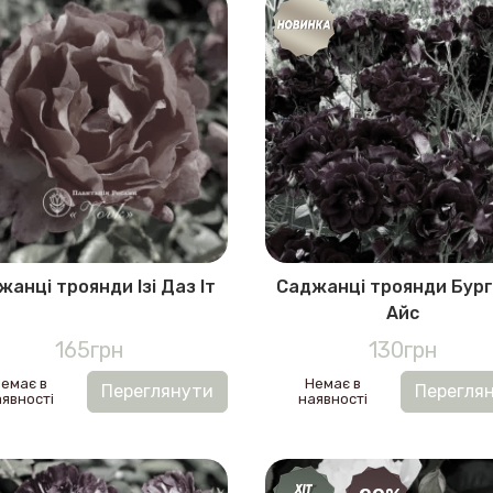
жанці троянди Ізі Даз Іт
Саджанці троянди Бург
Айс
165грн
130грн
емає в
Немає в
Переглянути
Перегля
явності
наявності