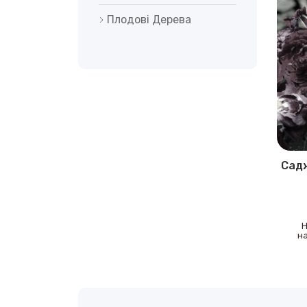
Плодові Дерева
Сад
Н
на