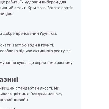
що робить їх чудовим вибором для
ивний ефект. Крім того, багато сортів
зиціям.
із добре дренованим ґрунтом.
скати застою води в ґрунті.
особливо під час активного росту та
ормування куща, що сприятиме рясному
азині
айвищим стандартам якості. Ми
ривале цвітіння. Завдяки нашому
садовий дизайн.