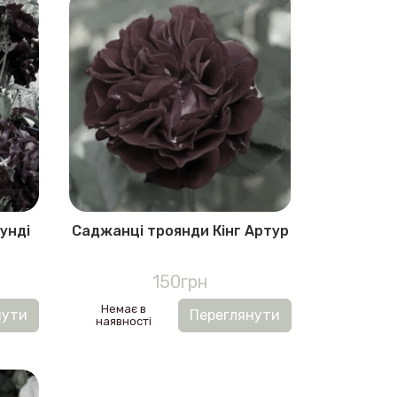
унді
Саджанці троянди Кінг Артур
150грн
Немає в
нути
Переглянути
наявності