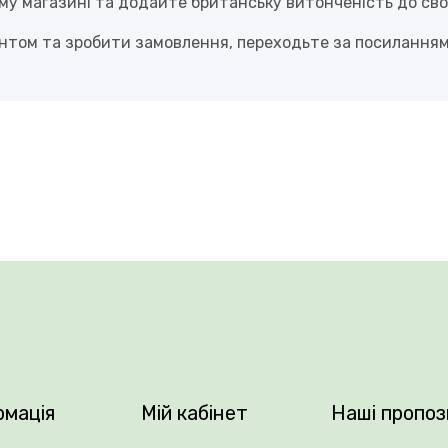
у магазині та додайте британську витонченість до сво
том та зробити замовлення, переходьте за посилання
рмація
Мій кабінет
Наші пропоз