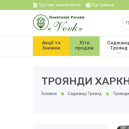
Гуртові замовлення
Підтримка
Акції та
Хіти
Саджанц
Знижки
продаж
Троянд
ТРОЯНДИ ХАРК
Головна
Саджанці Троянд
Троянди