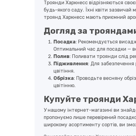
Троянди Харкнесс відрізняються своє
будь-якого саду. Їхні квіти зазвичай 
троянд Харкнесс мають приємний аро
Догляд за трояндам
Посадка
: Рекомендується висадж
Оптимальний час для посадки — ве
Полив
: Поливати троянди слід ре
Підживлення
: Для забезпечення 
цвітіння.
Обрізка
: Проводьте весняну обрі
цвітінню.
Купуйте троянди Ха
У нашому інтернет-магазині ви знайд
пропонуємо лише перевірений посадко
широкому асортименту сортів, ви змо