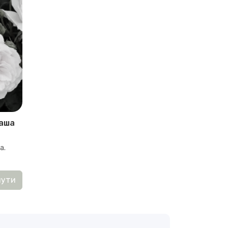
таша
а.
нути