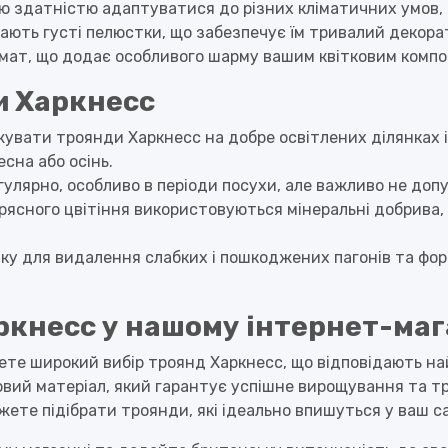
ю здатністю адаптуватися до різних кліматичних умов, 
мають густі пелюстки, що забезпечує їм тривалий декорат
мат, що додає особливого шарму вашим квітковим компо
и Харкнесс
увати троянди Харкнесс на добре освітлених ділянках 
сна або осінь.
гулярно, особливо в періоди посухи, але важливо не допу
рясного цвітіння використовуються мінеральні добрива, 
зку для видалення слабких і пошкоджених пагонів та ф
ркнесс у нашому інтернет-маг
ете широкий вибір троянд Харкнесс, що відповідають н
вий матеріал, який гарантує успішне вирощування та т
жете підібрати троянди, які ідеально впишуться у ваш 