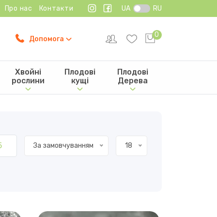
Про нас
Контакти
UA
RU
0
Допомога
Хвойні
Плодові
Плодові
рослини
кущі
Дерева
5
За замовчуванням
18