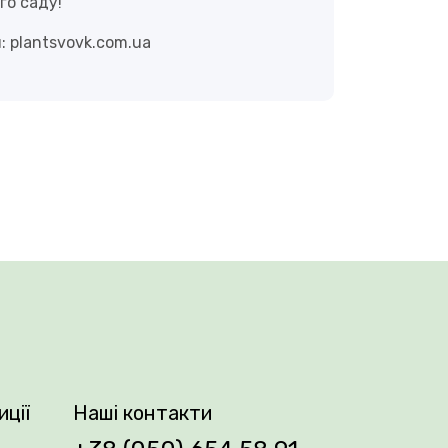
го саду!
м:
plantsvovk.com.ua
иції
Наші контакти