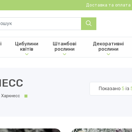
Доставка та оплата
і
Цибулини
Штамбові
Декоративні
квітів
рослини
рослини
НЕСC
Показано
5
із
 Харкнесc