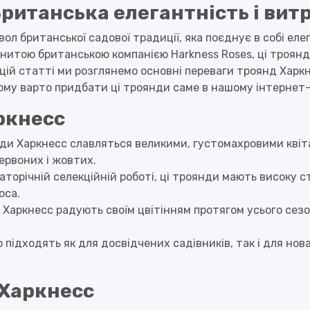
ританська елегантність і вит
ол британської садової традиції, яка поєднує в собі еле
итою британською компанією Harkness Roses, ці троянди
 цій статті ми розглянемо основні переваги троянд Харкне
ому варто придбати ці троянди саме в нашому інтернет-
ркнесс
нди Харкнесс славляться великими, густомахровими кві
ервоних і жовтих.
гаторічній селекційній роботі, ці троянди мають високу с
оса.
и Харкнесс радують своїм цвітінням протягом усього се
о підходять як для досвідчених садівників, так і для нов
 Харкнесс