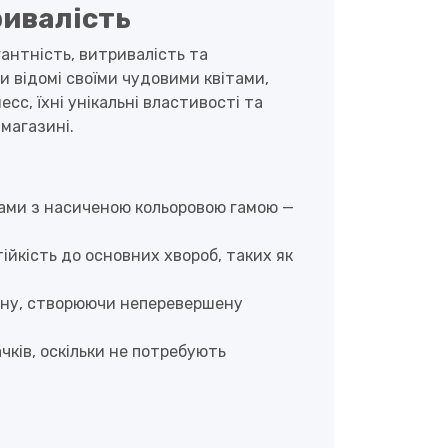
ривалість
гантність, витривалість та
 відомі своїми чудовими квітами,
сс, їхні унікальні властивості та
магазині.
тами з насиченою кольоровою гамою —
тійкість до основних хвороб, таких як
зону, створюючи неперевершену
ачків, оскільки не потребують