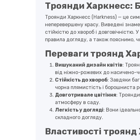
Троянди Харкнесс: Б
Троянди Харкнесс (Harkness) — це симв
неперевершену красу. Виведені знамен
стійкістю до хвороб і довговічністю. У
правила догляду, а також пояснимо, ч
Переваги троянд Ха
Вишуканий дизайн квітів
: Троя
від ніжно-рожевих до насичено-ч
Стійкість до хвороб
: Завдяки ба
чорна плямистість і борошниста р
Довготривале цвітіння
: Троянд
атмосферу в саду.
Легкість у догляді
: Вони ідеальн
складного догляду.
Властивості троянд