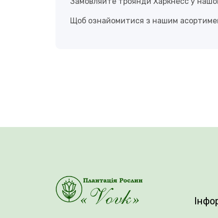
Замовляйте троянди Харкнесс у нашом
Щоб ознайомитися з нашим асортимен
Інфо