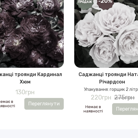
-20%
жанці троянди Кардинал
Саджанці троянди На
Хюм
Річардсон
Упакування: горщик 2 літр
130грн
220грн
275грн
емає в
Переглянути
явності
Немає в
Перегля
наявності