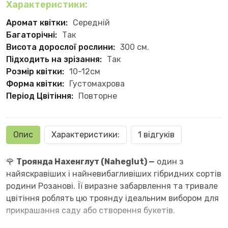
Характеристики:
Аромат квітки:
Середній
Багаторічні:
Так
Висота дорослої рослини:
300 см.
Підходить на зрізання:
Так
Розмір квітки:
10-12см
Форма квітки:
Густомахрова
Період Цвітіння:
Повторне
Опис
Характеристики:
1 відгуків
🌹
Троянда Нахенглут
(Naheglut) —
один з
найяскравіших і найневибагливіших гібридних сортів
родини Розанові. Її виразне забарвлення та тривале
цвітіння роблять цю троянду ідеальним вибором для
прикрашання саду або створення букетів.