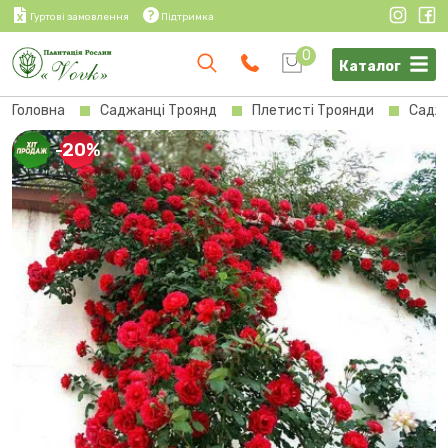
Гуртові замовлення
Підтримка
0
Каталог
Головна
Саджанці Троянд
Плетисті Троянди
Саджа
-20%