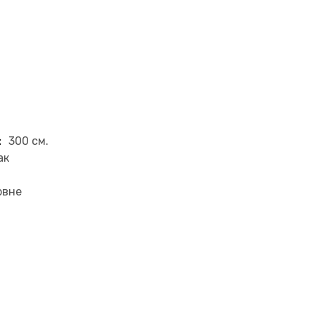
:
300 см.
ак
рвне