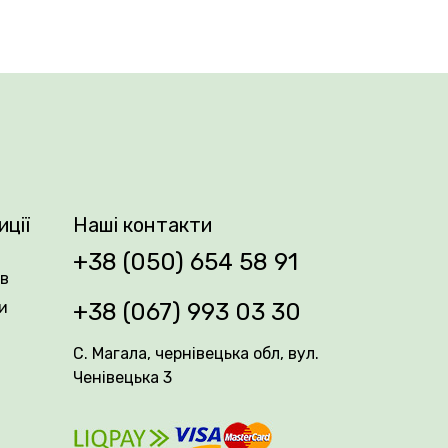
оже бути до 50. Вони білосніжні, з легко
 делікатний, ненав’язливий. Цвітіння —
деально підходить на зріз — завдяки
альцер не вибаглива у догляді: добре
рголах, створюючи елегантні вертикальні
иції
Наші контакти
+38 (050) 654 58 91
ів
и
+38 (067) 993 03 30
С. Магала, чернівецька обл, вул.
Ченівецька 3