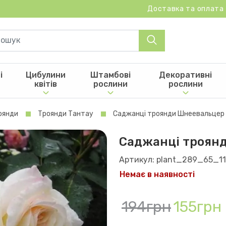
Доставка та оплата
і
Цибулини
Штамбові
Декоративні
квітів
рослини
рослини
оянди
Троянди Тантау
Саджанці троянди Шнеевальцер
Саджанці троян
Артикул: plant_289_65_1
Немає в наявності
194грн
155грн