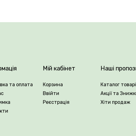
 14–16 см, з ніжними пелюстками, яких у кожному бутоні м
роявляється м’який лимонний відтінок. Аромат — легкий і
овжині пагонів, формуючи розкішну, пишну завісу. Сорт і
ки.
ильний плетистий кущ заввишки до 300 см. Троянда Шнеев
 Чудово виглядає біля стін будинків, парканів або на пе
рмація
Мій кабінет
Наші пропоз
антації рослин Vovk — і створіть сад своєї мрії!
вка та оплата
Корзина
Каталог товар
ас
Ввійти
Акції та Знижк
имка
Реєстрація
Хіти продаж
.
кти