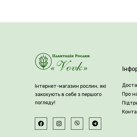
🌿 Квітки великі, густомахрові, діаметром
відігнутими краями, а в центрі помітно п
безперервне, квіти з’являються по всій д
великому розміру й витонченій формі квіт
🌱 Пагони міцні, малогнучкі, формують с
росте, стійка до захворювань і шкідників.
акценти у саду.
Інфо
🍃 Придбайте 2-річні саджанці троянд у Пл
Доста
Інтернет-магазин рослин, які
Про н
закохують в себе з першого
Вік саджанця: 2 роки.
погляду!
Підтр
Упакування: закрита коренева система
Конта