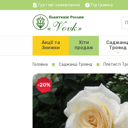
Гуртові замовлення
Підтримка
Акції та
Хіти
Саджанц
Знижки
продаж
Троянд
Головна
Саджанці Троянд
Плетисті Тр
-20%