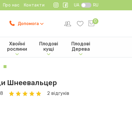
Про нас
Контакти
UA
RU
0
Допомога
Хвойні
Плодові
Плодові
рослини
кущі
Дерева
ди Шнеевальцер
18
2 відгуків