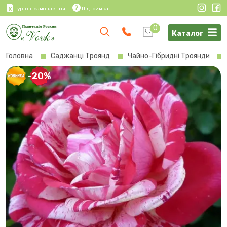
Гуртові замовлення
Підтримка
0
Каталог
Головна
Саджанці Троянд
Чайно-Гібридні Троянди
-20%