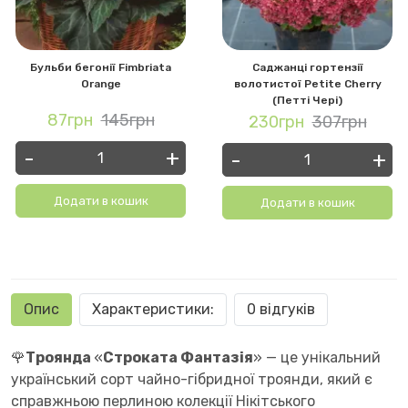
Бульби бегонії Fimbriata
Саджанці гортензії
Orange
волотистої Petite Cherry
(Петті Чері)
87грн
145грн
230грн
307грн
-
+
-
+
Додати в кошик
Додати в кошик
Опис
Характеристики:
0 відгуків
🌹
Троянда
«
Строката Фантазія
» — це унікальний
український сорт чайно-гібридної троянди, який є
справжньою перлиною колекції Нікітського