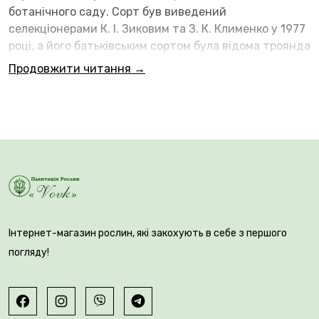
ботанічного саду. Сорт був виведений
селекціонерами К. І. Зиковим та З. К. Клименко у 1977
році, а його батьківським сортом була відома троянда
'Kronenbourg'. Ця троянда створює сильний
Продовжити читання →
візуальний акцент завдяки своєму незвичайному
біколорному забарвленню. Пелюстки насиченого
малинового кольору з білими або кремовими смугами
та вставками, а зворотний бік часто має жовтуватий
відтінок. Малюнок на кожній квітці унікальний та
неповторний.
Інтернет-магазин рослин, які закохують в себе з першого
погляду!