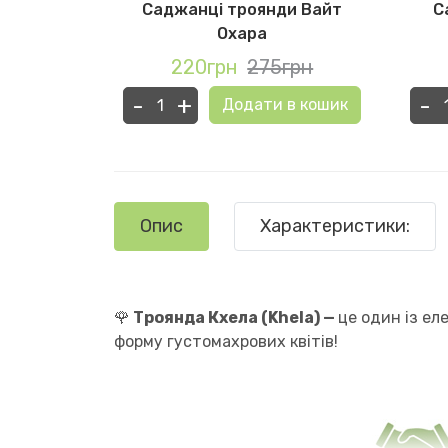
и Поло
Саджанці троянди Вайт
С
Охара
грн
220грн
275грн
-
+
-
в кошик
Додати в кошик
Опис
Характеристики:
🌹
Троянда Кхела (Khela) —
це один із ел
форму густомахрових квітів!