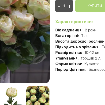
-
+
КУПИТИ
Характеристики:
Вік саджанця:
2 роки
Багаторічні:
Так
Висота дорослої рослини
Підходить на зрізання:
Т
Розмір квітки:
10-12 см
Упакування:
горщик 2 л.
Форма квітки:
Куляста
Період Цвітіння:
Безпере