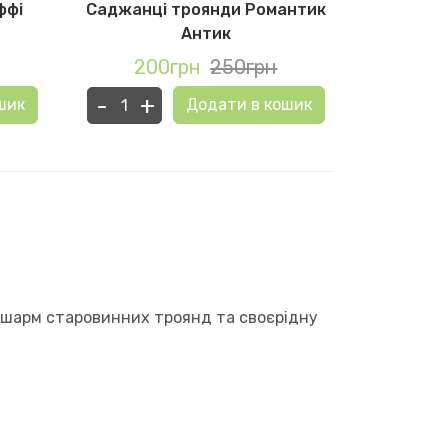
ффі
Саджанці троянди Романтик
Саджа
Антик
200грн
250грн
23
-
+
-
+
шик
Додати в кошик
й шарм старовинних троянд та своєрідну