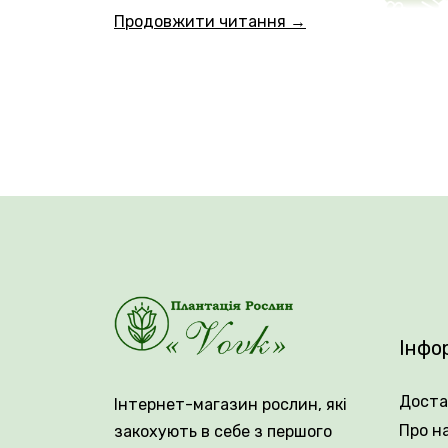
Продовжити читання →
🌿 Її піоновидні, майже білі бутони, ока
кулястий, діаметром 10–12 см, з понад 40
розкривається прямо на кущі. Цвітіння тр
🌱 Кущ заввишки до 100 см, охайний, пря
Ідеально підходить як для клумб, так і д
саду атмосферу витонченості, спокою і кр
Інфо
🌻 У Плантації рослин Vovk ви можете обр
саду!
Доста
Інтернет-магазин рослин, які
Про н
закохують в себе з першого
Вік саджанця: 2 роки.