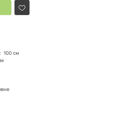
:
100 см
ак
рвне