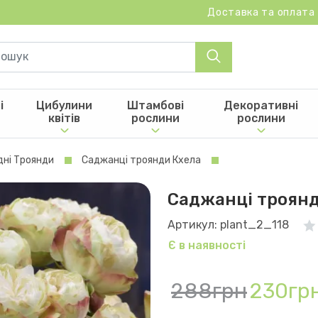
Доставка та оплата
і
Цибулини
Штамбові
Декоративні
квітів
рослини
рослини
дні Троянди
Саджанці троянди Кхела
Саджанці троянд
Артикул: plant_2_118
Є в наявності
288грн
230гр