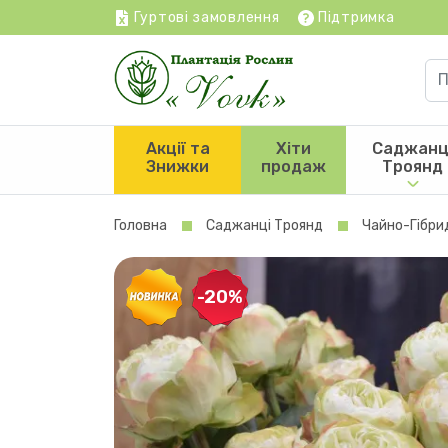
Гуртові замовлення
Підтримка
Акції та
Хіти
Саджанц
Знижки
продаж
Троянд
Головна
Саджанці Троянд
Чайно-Гібри
-20%