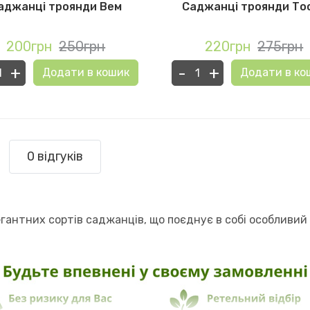
аджанці троянди Вем
Саджанці троянди То
200грн
250грн
220грн
275грн
+
-
+
Додати в кошик
Додати в ко
0 відгуків
егантних сортів саджанців, що поєднує в собі особливи