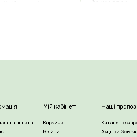
нтовані світло-бордовим відтінком, створюють неперевер
 пелюстками, які формують розкішну, повну квітку. Вони
ивале, продовжується до морозів.
мостоячий. Сорт вирізняється високою стійкістю до захв
ля зрізу — троянда Кхела вражає у монобукетах та чудово
аси.
рмація
Мій кабінет
Наші пропоз
ати найновіші, найвитриваліші та найароматніші саджан
вка та оплата
Корзина
Каталог товар
ас
Ввійти
Акції та Знижк