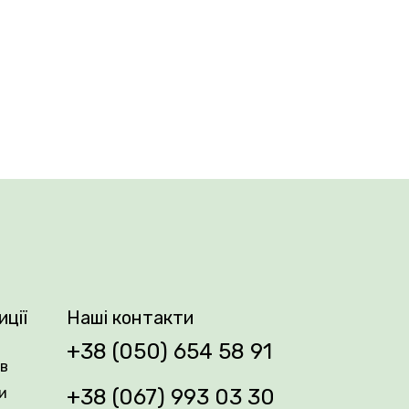
шене почуття захоплення. Бутон великий,
 виглядають наче справжній букет, що
орювань, а також морозостійкістю.
 доповнює квіткові композиції. Вона дарує
иції
Наші контакти
ці, які точно стануть прикрасою вашого
+38 (050) 654 58 91
ів
и
+38 (067) 993 03 30