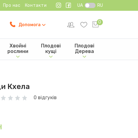
Про нас
Контакти
UA
RU
0
Допомога
Хвойні
Плодові
Плодові
рослини
кущі
Дерева
и Кхела
0 відгуків
н