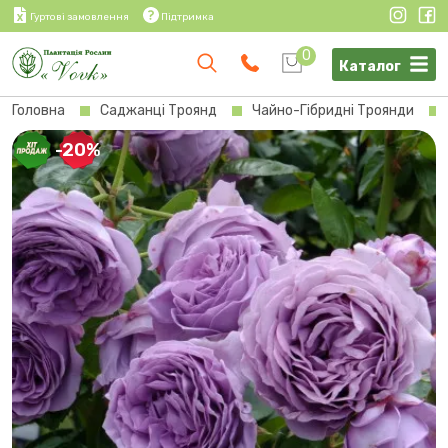
Гуртові замовлення
Підтримка
0
Каталог
Головна
Саджанці Троянд
Чайно-Гібридні Троянди
-20%