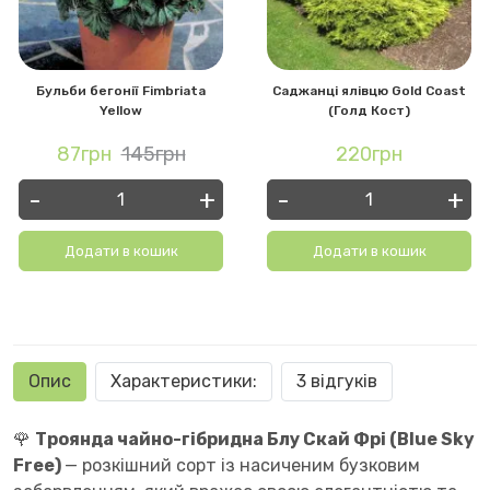
Бульби бегонії Fimbriata
Саджанці ялівцю Gold Coast
Yellow
(Голд Кост)
87грн
145грн
220грн
-
+
-
+
Додати в кошик
Додати в кошик
Опис
Характеристики:
3 відгуків
🌹
Троянда чайно-гібридна Блу Скай Фрі (Blue Sky
Free)
— розкішний сорт із насиченим бузковим