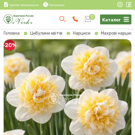
Гуртові замовлення
Підтримка
0
Каталог
Головна
Цибулини квітів
Нарциси
Махрові нарциси
-20%