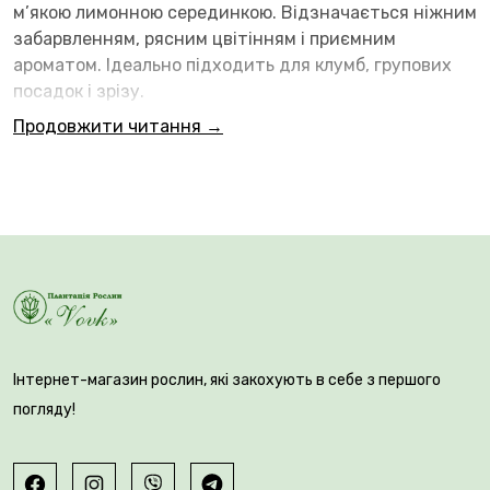
м’якою лимонною серединкою. Відзначається ніжним
забарвленням, рясним цвітінням і приємним
ароматом. Ідеально підходить для клумб, групових
посадок і зрізу.
Продовжити читання →
Посадку проводять на сонячних або злегка
затінених ділянках із пухким, дренованим ґрунтом.
Інтернет-магазин рослин, які закохують в себе з першого
Цибулини висаджують на глибину 10–15 см із
погляду!
відстанню близько 10 см. Догляд включає помірний
полив у період росту та цвітіння. Після цвітіння
квітконоси видаляють, листя залишають до повного