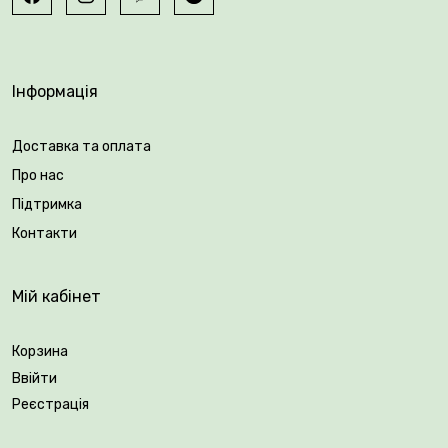
природного відмирання. Підживлення проводять
ранньою весною та після цвітіння.
Інформація
Доставка та оплата
Про нас
Підтримка
Контакти
Мій кабінет
Корзина
Ввійти
Реєстрація