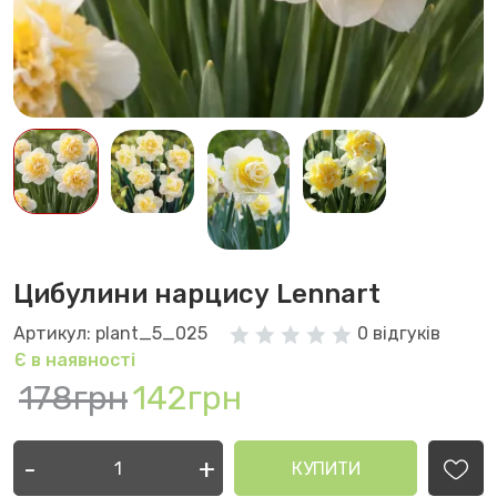
Цибулини нарцису Lennart
Артикул: plant_5_025
0 відгуків
Є в наявності
178грн
142грн
-
+
КУПИТИ