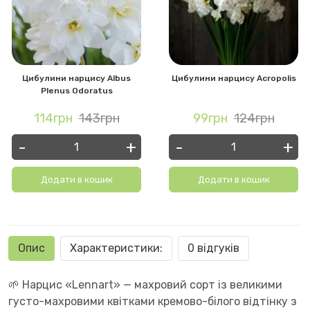
Цибулини нарцису Albus
Цибулини нарцису Acropolis
Plenus Odoratus
114грн
143грн
99грн
124грн
-
+
-
+
Додати в кошик
Додати в кошик
Опис
Характеристики:
0 відгуків
🌱 Нарцис «Lennart» — махровий сорт із великими
густо-махровими квітками кремово-білого відтінку з