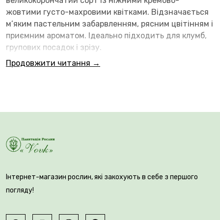
великокорончатий сорт із ніжними кремово-
жовтими густо-махровими квітками. Відзначається
м’яким пастельним забарвленням, рясним цвітінням і
приємним ароматом. Ідеально підходить для клумб,
групових посадок і зрізу.
Продовжити читання →
Посадку проводять на сонячних або злегка
затінених ділянках із пухким, дренованим ґрунтом.
Інтернет-магазин рослин, які закохують в себе з першого
Цибулини висаджують на глибину 10–15 см із
погляду!
відстанню близько 10 см. Догляд включає помірний
полив у період росту та цвітіння. Після цвітіння