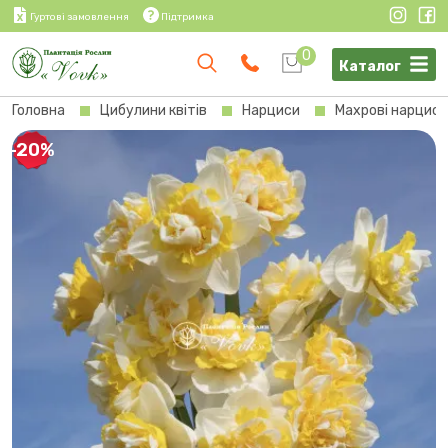
Гуртові замовлення
Підтримка
0
Каталог
Головна
Цибулини квітів
Нарциси
Махрові нарциси
-20%