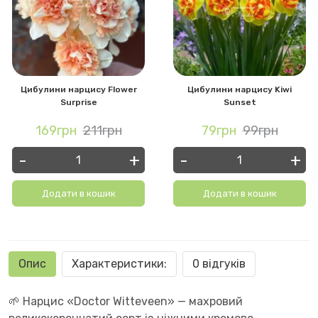
Цибулини нарцису Flower
Цибулини нарцису Kiwi
Surprise
Sunset
169грн
211грн
79грн
99грн
-
+
-
+
Додати в кошик
Додати в кошик
Опис
Характеристики:
0 відгуків
🌱 Нарцис «Doctor Witteveen» — махровий