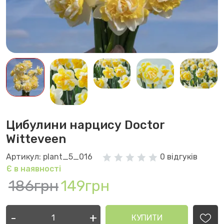
Цибулини нарцису Doctor
Witteveen
Артикул: plant_5_016
0 відгуків
Є в наявності
186грн
149грн
-
+
КУПИТИ