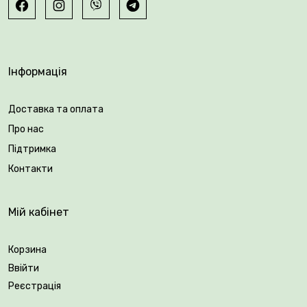
квітконоси видаляють, листя залишають до повного
природного відмирання. Підживлення проводять
ранньою весною та після цвітіння.
Інформація
Доставка та оплата
Про нас
Підтримка
Контакти
Мій кабінет
Корзина
Ввійти
Реєстрація