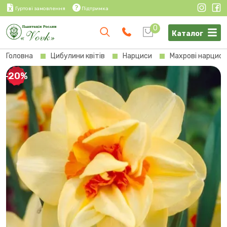
Гуртові замовлення
Підтримка
0
Каталог
Головна
Цибулини квітів
Нарциси
Махрові нарциси
-20%