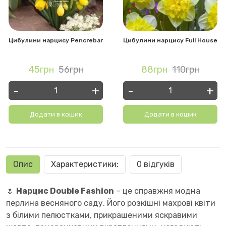
Цибулини нарцису Pencrebar
Цибулини нарцису Full House
45грн
56грн
88грн
110грн
-
+
-
+
Додати в кошик
Додати в кошик
Опис
Характеристики:
0 відгуків
🌷
Нарцис Double Fashion
– це справжня модна
перлина весняного саду. Його розкішні махрові квіти
з білими пелюстками, прикрашеними яскравими