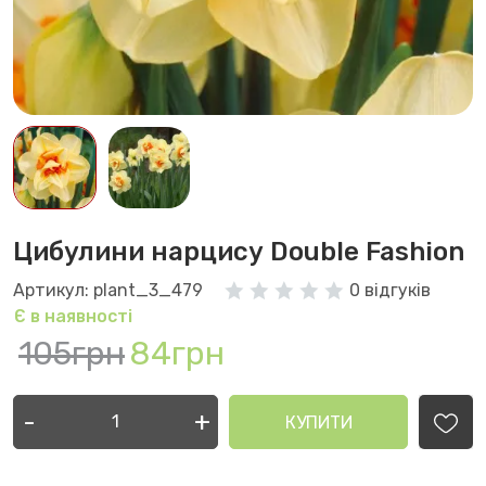
Цибулини нарцису Double Fashion
Артикул: plant_3_479
0 відгуків
Є в наявності
105грн
84грн
-
+
КУПИТИ