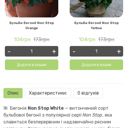
Бульби бегонії Non Stop
Бульби бегонії Non Stop
Orange
Yellow
104грн
173грн
104грн
173грн
-
+
-
+
Додати в кошик
Додати в кошик
Опис
Характеристики:
0 відгуків
🌺
Бегонія
Non Stop White
— витончений сорт
бульбової бегонії з популярної серії
Non Stop
, яка
славиться безперервним і надзвичайно рясним