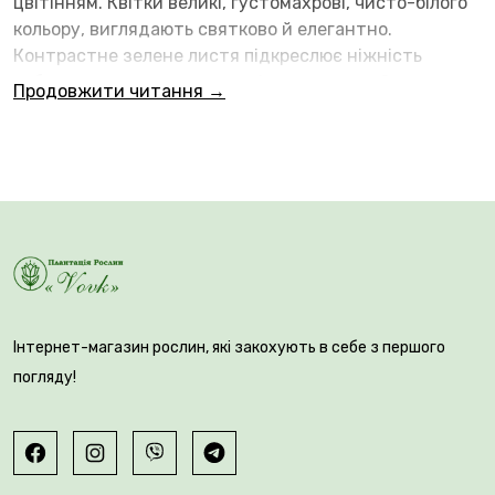
цвітінням. Квітки великі, густомахрові, чисто-білого
кольору, виглядають святково й елегантно.
Контрастне зелене листя підкреслює ніжність
забарвлення та декоративність рослини. Сорт
Продовжити читання →
ідеально підходить для клумб, балконних ящиків,
вазонів і контейнерів. Цвіте з початку літа до пізньої
осені.
Інтернет-магазин рослин, які закохують в себе з першого
погляду!
Висадку у відкритий ґрунт проводять у травні, після
завершення періоду нічних заморозків. Бегонія
віддає перевагу легким, поживним, добре
дренованим ґрунтам і напівзатіненим місцям.