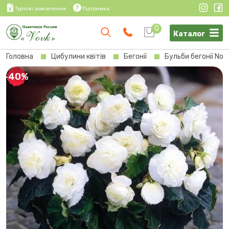
Гуртові замовлення
Підтримка
0
Каталог
Головна
Цибулини квітів
Бегонії
Бульби бегонії Non
-40%