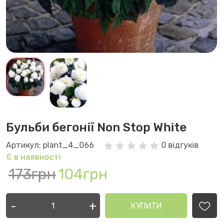
Бульби бегонії Non Stop White
Артикул: plant_4_066
0 відгуків
Є в наявності
173грн
104грн
-
+
КУПИТИ