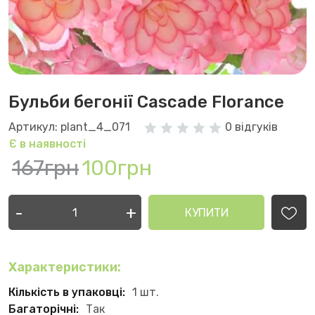
Бульби бегонії Cascade Florance
Артикул: plant_4_071
0 відгуків
Є в наявності
167грн
100грн
-
+
КУПИТИ
Характеристики:
Кількість в упаковці:
1 шт.
Багаторічні:
Так