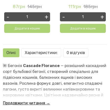
87грн
145грн
111грн
185грн
-
+
-
+
Додати в кошик
Додати в кошик
Опис
Характеристики:
0 відгуків
🌺 Бегонія
Cascade Florance
— розкішний каскадний
сорт бульбової бегонії, створений спеціально для
підвісних кошиків, балконних ящиків і високих
вазонів. Рослина формує довгі, елегантно спадаючі
пагони, густо вкриті великими напівмахровими та
махровими квітками. Цвітіння надзвичайно рясне й
тривале — з початку літа й до осінніх заморозків.
Продовжити читання →
Квіти яскраві, декоративні, добре тримають форму