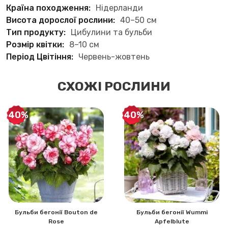
Країна походження:
Нідерланди
Висота дорослої рослини:
40–50 см
Тип продукту:
Цибулини та бульби
Розмір квітки:
8–10 см
Період Цвітіння:
Червень-жовтень
СХОЖІ РОСЛИНИ
-40%
-40%
Бульби бегонії Bouton de
Бульби бегонії Wummi
Rose
Apfelblute