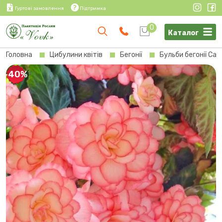
Гуртові замовлення
Підтримка
0
Каталог
Головна
Цибулини квітів
Бегонії
Бульби бегонії Cas
-40%