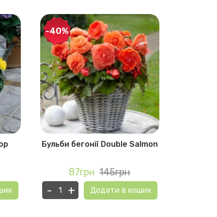
-40%
-40%
top
Бульби бегонії Double Salmon
Бульби
87грн
145грн
10
-
+
-
+
шик
Додати в кошик