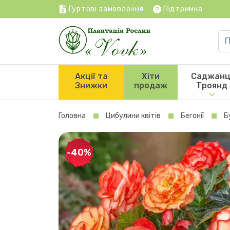
Гуртові замовлення
Підтримка
Акції та
Хіти
Саджанц
Знижки
продаж
Троянд
Головна
Цибулини квітів
Бегонії
Б
-40%