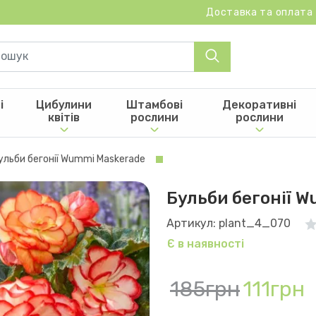
Доставка та оплата
і
Цибулини
Штамбові
Декоративні
квітів
рослини
рослини
ульби бегонії Wummi Maskerade
Бульби бегонії 
Артикул: plant_4_070
Є в наявності
185грн
111грн