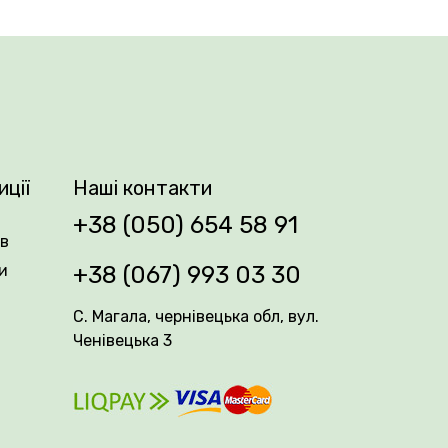
них заморозків. Рослина найкраще
посадки — близько 5 см, відстань між
турі до +10 °C.
омпозиціях та прекрасно поєднується з
иції
Наші контакти
+38 (050) 654 58 91
 має бути пухким, легким і родючим.
ів
ків бульбу засипають майже повністю. У
и
+38 (067) 993 03 30
С. Магала, чернівецька обл, вул.
Ченівецька 3