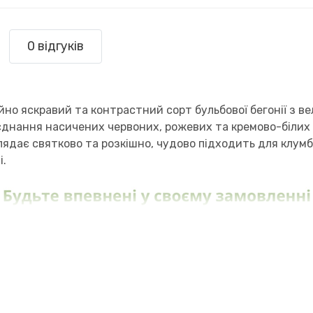
0 відгуків
но яскравий та контрастний сорт бульбової бегонії з в
нання насичених червоних, рожевих та кремово-білих в
лядає святково та розкішно, чудово підходить для клумб,
і.