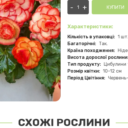
-
+
КУПИТИ
Характеристики:
Кількість в упаковці:
1 шт
Багаторічні:
Так.
Країна походження:
Нід
Висота дорослої рослини
Тип продукту:
Цибулини 
Розмір квітки:
10–12 см
Період Цвітіння:
Червень
СХОЖІ РОСЛИНИ