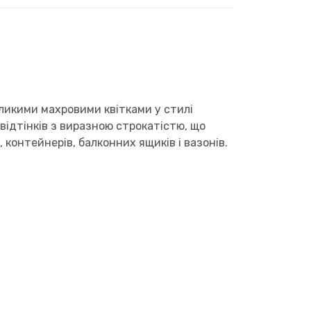
еликими махровими квітками у стилі
ідтінків з виразною строкатістю, що
 контейнерів, балконних ящиків і вазонів.