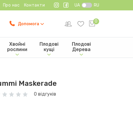
Про нас
Контакти
UA
RU
0
Допомога
Хвойні
Плодові
Плодові
рослини
кущі
Дерева
Wummi Maskerade
0 відгуків