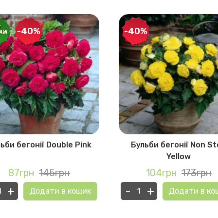
-40%
-40%
ьби бегонії Double Pink
Бульби бегонії Non S
Yellow
87грн
145грн
104грн
173грн
+
-
+
Додати в кошик
Додати в ко