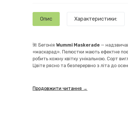
Опис
Характеристики:
🌺 Бегонія
Wummi Maskerade
— надзвичай
«маскарад». Пелюстки мають ефектне поєд
робить кожну квітку унікальною. Сорт виг
Цвіте рясно та безперервно з літа до осен
Продовжити читання →