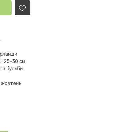
.
ерланди
:
25–30 см
та бульби
-жовтень