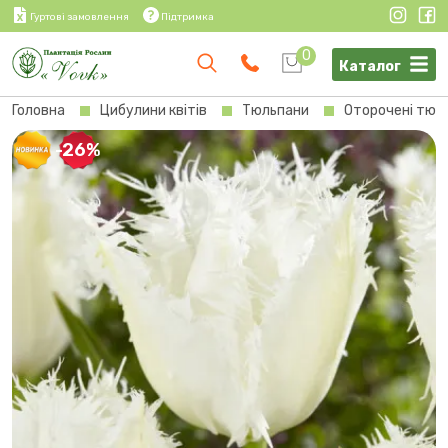
Гуртові замовлення
Підтримка
0
Каталог
Головна
Цибулини квітів
Тюльпани
Оторочені тюл
-26%