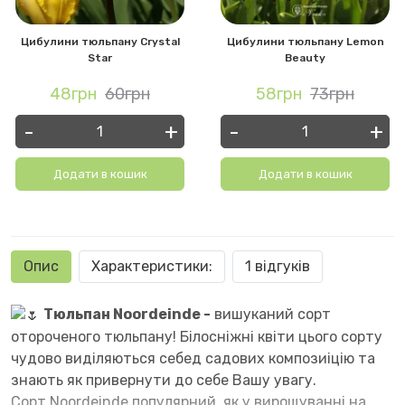
Цибулини тюльпану Crystal
Цибулини тюльпану Lemon
Star
Beauty
48грн
60грн
58грн
73грн
-
+
-
+
Додати в кошик
Додати в кошик
Опис
Характеристики:
1 відгуків
Тюльпан Noordeinde -
вишуканий сорт
отороченого
тюльпану! Білосніжні квіти цього сорту
чудово виділяються себед садових композиіцію та
знають як привернути до себе Вашу увагу.
Сорт Noordeinde популярний, як у вирощуванні на