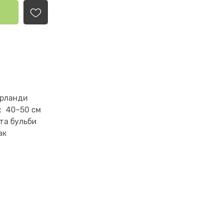
ерланди
:
40–50 см
та бульби
ак