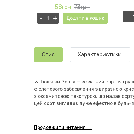
рн
58грн
73грн
-
в кошик
-
+
Додати в кошик
Опис
Характеристики:
🌷 Тюльпан Gorilla — ефектний сорт із гр
фіолетового забарвлення з виразною крис
з оксамитовою текстурою, що надає сорту
цей сорт виглядає дуже ефектно в будь-я
Продовжити читання →