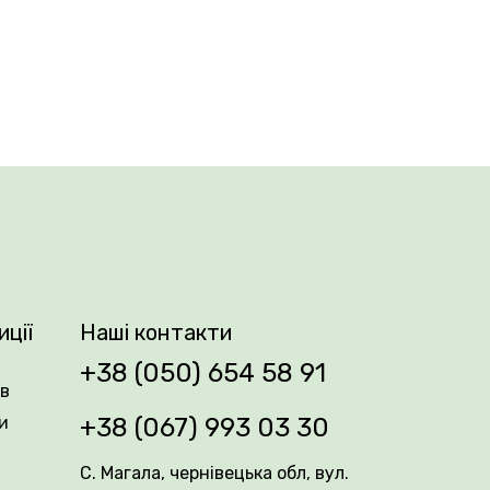
ки навіть за несприятливих погодних умов.
я припадає на квітень–травень. Сорт
няних композицій. Особливо виразно
иції
Наші контакти
+38 (050) 654 58 91
ів
и
+38 (067) 993 03 30
С. Магала, чернівецька обл, вул.