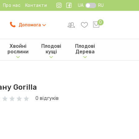
Про нас
Контакти
UA
RU
0
Допомога
Хвойні
Плодові
Плодові
рослини
кущі
Дерева
у Gorilla
0 відгуків