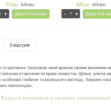
51грн
64грн
48грн
60грн
+
-
+
Додати в кошик
Додати в ко
0 відгуків
упи оторочених тюльпанів, який вражає своїми великими 
талічною оторочкою по краях пелюсток. Щільні, злегка х
 особливої глибини та розкішного вигляду. Завдяки нас
ких композиціях.