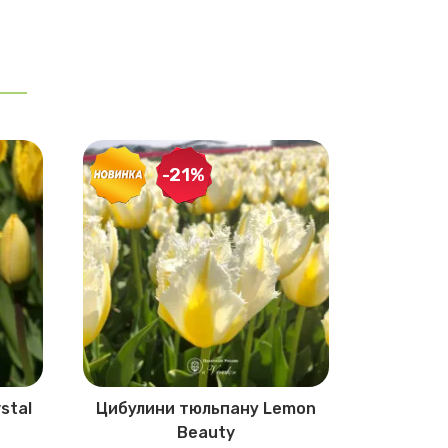
-21%
-21%
stal
Цибулини тюльпану Lemon
Цибулин
Beauty