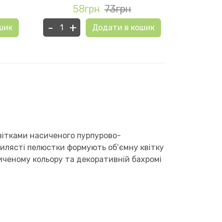
58грн
73грн
5
-
+
-
+
шик
Додати в кошик
квітками насиченого пурпурово-
вилясті пелюстки формують об’ємну квітку
иченому кольору та декоративній бахромі