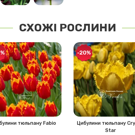
СХОЖІ РОСЛИНИ
0%
-20%
булини тюльпану Fabio
Цибулини тюльпану Cry
Star