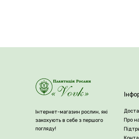
🌱 Рослина досягає висоти 40–50 см та фо
Квітки діаметром 8–10 см, довго зберігаю
ідеально підходить для клумб, бордюрів,
виглядає у групових посадках, де підкрес
Plantsvovk.com.ua - гарантія
Інфо
Доста
Інтернет-магазин рослин, які
Про н
закохують в себе з першого
погляду!
Підтр
Конта