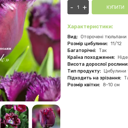
-
+
КУПИТИ
Характеристики:
Вид:
Оторочені тюльпани
Розмір цибулини:
11/12
Багаторічні:
Так
Країна походження:
Нід
Висота дорослої рослини
Тип продукту:
Цибулини 
Підходить на зрізання:
Т
Розмір квітки:
8–10 см