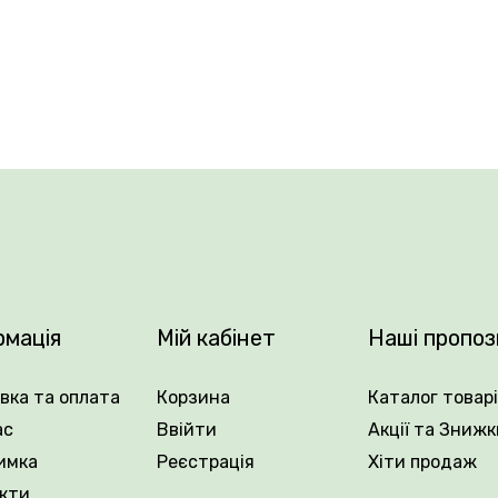
рмує міцні квітконоси, які добре утримують великі квіт
ть декоративність і чудово підходять для зрізу. Цвітінн
 контейнерного вирощування та створення ефектних вес
люється його глибокий колір і фактурна оторочка.
рмація
Мій кабінет
Наші пропоз
вка та оплата
Корзина
Каталог товар
ас
Ввійти
Акції та Знижк
имка
Реєстрація
Хіти продаж
кти