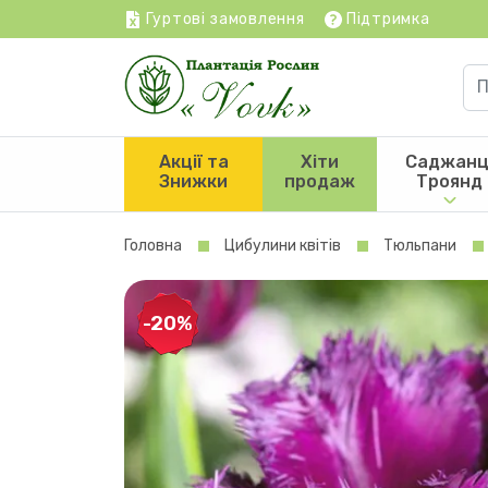
Гуртові замовлення
Підтримка
Акції та
Хіти
Саджанц
Знижки
продаж
Троянд
Головна
Цибулини квітів
Тюльпани
-20%