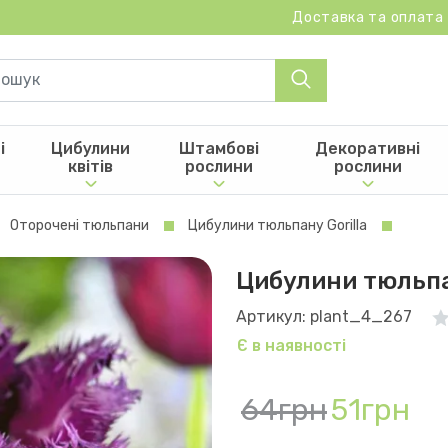
Доставка та оплата
і
Цибулини
Штамбові
Декоративні
квітів
рослини
рослини
Оторочені тюльпани
Цибулини тюльпану Gorilla
Цибулини тюльпан
Артикул: plant_4_267
Є в наявності
64грн
51грн