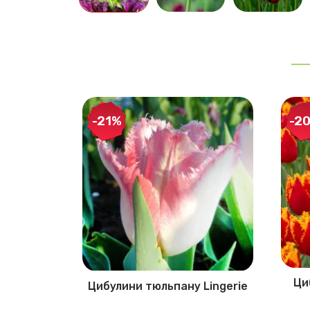
-21%
-2
 Gorilla
Ци
Цибулини тюльпану Lingerie