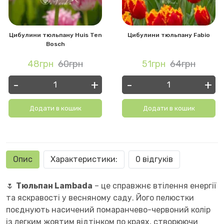
Цибулини тюльпану Huis Ten
Цибулини тюльпану Fabio
Bosch
48грн
60грн
51грн
64грн
-
+
-
+
Додати в кошик
Додати в кошик
Опис
Характеристики:
0 відгуків
🌷
Тюльпан Lambada
– це справжнє втілення енергії
та яскравості у весняному саду. Його пелюстки
поєднують насичений помаранчево-червоний колір
із легким жовтим відтінком по краях, створюючи