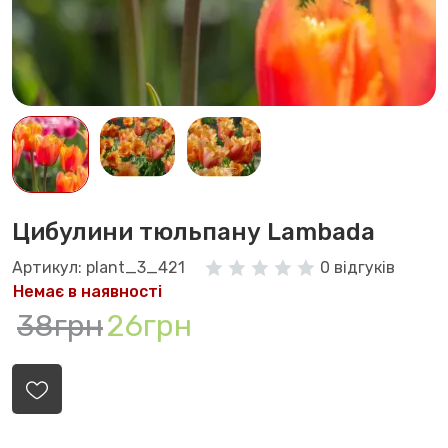
Цибулини тюльпану Lambada
Артикул: plant_3_421
0 відгуків
Немає в наявності
38грн
26грн