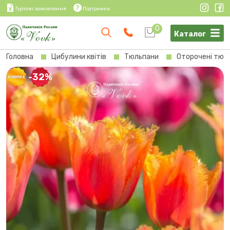
Гуртові замовлення
Підтримка
0
Каталог
Головна
Цибулини квітів
Тюльпани
Оторочені тюл
-32%