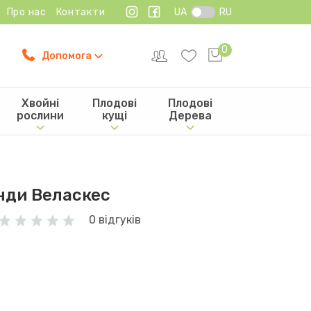
Про нас
Контакти
UA
RU
0
Допомога
Хвойні
Плодові
Плодові
рослини
кущі
Дерева
нди Веласкес
0 відгуків