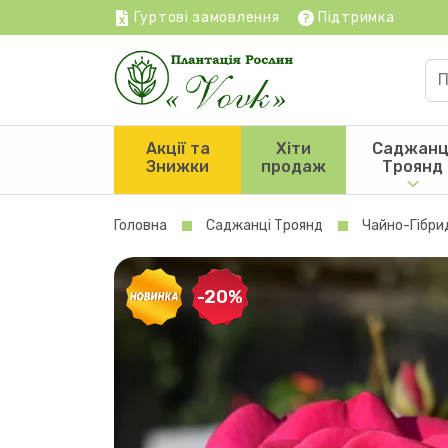
Гуртові замовлення
Підтримка
Акції та
Хіти
Саджанц
Знижки
продаж
Троянд
Головна
Саджанці Троянд
Чайно-Гібри
-20%