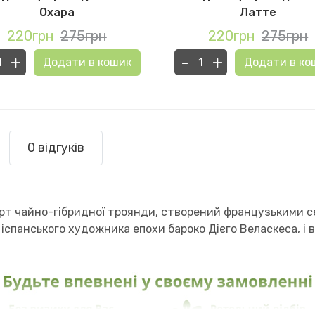
Охара
Латте
220грн
275грн
220грн
275грн
+
-
+
Додати в кошик
Додати в ко
0 відгуків
рт чайно-гібридної троянди, створений французькими сел
о іспанського художника епохи бароко Дієго Веласкеса, і