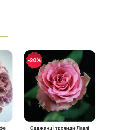
-20%
афе
Саджанці троянди Лавлі
Саджа