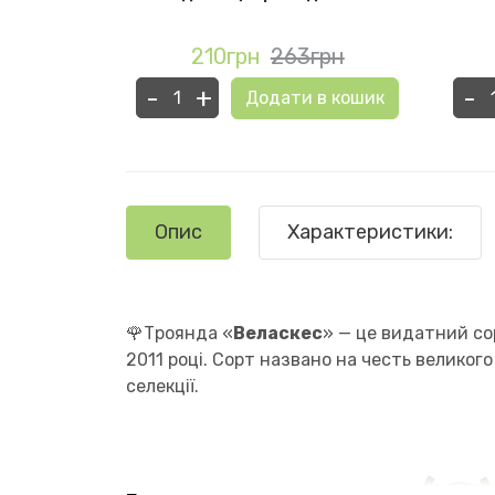
грн
210грн
263грн
-
+
-
в кошик
Додати в кошик
Опис
Характеристики:
🌹Троянда «
Веласкес
» — це видатний со
2011 році. Сорт названо на честь великог
селекції.