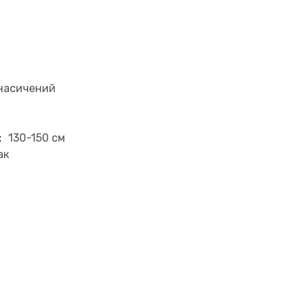
насичений
:
130-150 см
ак