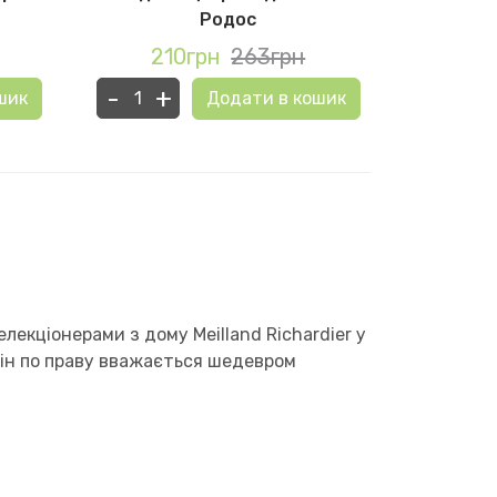
Родос
210грн
263грн
20
-
+
-
+
шик
Додати в кошик
екціонерами з дому Meilland Richardier у
 він по праву вважається шедевром