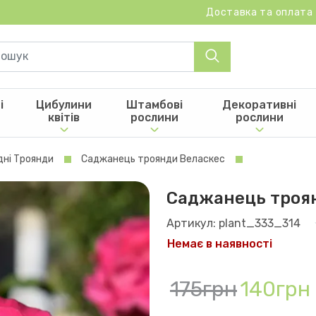
Доставка та оплата
і
Цибулини
Штамбові
Декоративні
квітів
рослини
рослини
дні Троянди
Саджанець троянди Веласкес
Саджанець троя
Артикул: plant_333_314
Немає в наявності
175грн
140грн