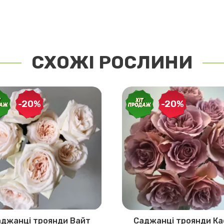
СХОЖІ РОСЛИНИ
-20%
-20%
джанці троянди Вайт
Саджанці троянди К