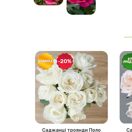
-20%
и Кхела
Саджанці троянди Поло
Са