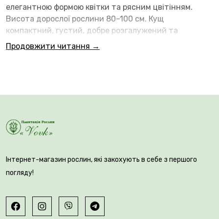
елегантною формою квітки та рясним цвітінням.
Висота дорослої рослини 80–100 см. Кущ
компактний, густий, добре розгалужений та
охайний. Листя темно-зелене, блискуче, стійке до
Продовжити читання →
захворювань.
Інтернет-магазин рослин, які закохують в себе з першого
🌸 Квітки великі, 8-10 см у діаметрі, густомахрові
погляду!
(близько 50-70 пелюсток), розеткової форми. Бутони
розкриваються у витончені квітки ніжно-рожевого
кольору з персиковими та кремовими відтінками.
Пелюстки красиво вкладені у щільну розетку,