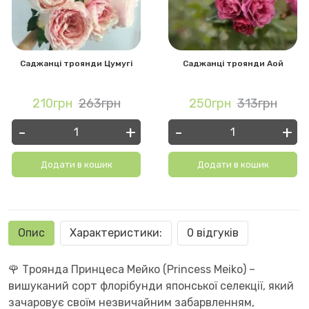
Саджанці троянди Цумугі
Саджанці троянди Аой
210грн
263грн
250грн
313грн
-
+
-
+
Додати в кошик
Додати в кошик
Опис
Характеристики:
0 відгуків
🌹 Троянда Принцеса Мейко (Princess Meiko) –
вишуканий сорт флорібунди японської селекції, який
зачаровує своїм незвичайним забарвленням,