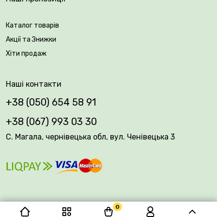
зволожувати ґрунт. Узимку необхідно вкрити
саджанці агроволокном, щоб захистити рослину. У
разі замерзання рослини швидко відновлюються.
Каталог товарів
Акції та Знижки
🌹 Чудово підходить як для вирощування в саду, так і
Хіти продаж
в контейнерах. Троянда обов'язково створить
особливий шарм у вашому екстер'єрі!
Наші контакти
Вік саджанця: 2 роки.
+38 (050) 654 58 91
Упакування: закрита коренева система.
+38 (067) 993 03 30
С. Магала, чернівецька обл, вул. Ченівецька 3
0
© 2026 Plantsvovk.com.ua