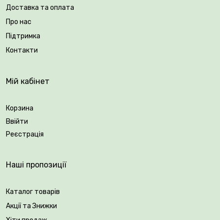
тривале, пишне, повторне.
Доставка та оплата
Про нас
🌻 У Плантації рослин Vovk ви можете обрати
найновіші, найвитриваліші та найароматніші
Підтримка
саджанці, які точно стануть прикрасою вашого саду!
Контакти
Вік саджанця: 2 роки.
Мій кабінет
Упакування: закрита коренева система.
Корзина
Ввійти
Реєстрація
Наші пропозиції
Каталог товарів
Акції та Знижки