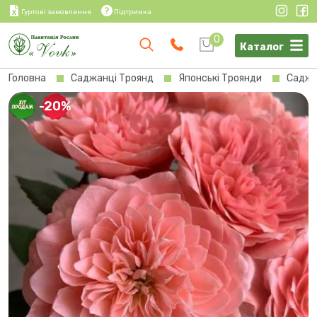
Гуртові замовлення
Підтримка
0
Каталог
Головна
Саджанці Троянд
Японські Троянди
Саджа
-20%