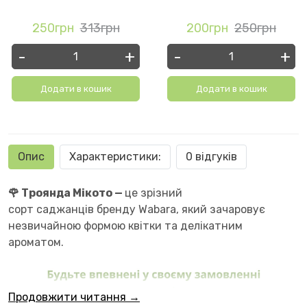
250грн
313грн
200грн
250грн
-
+
-
+
Додати в кошик
Додати в кошик
Опис
Характеристики:
0 відгуків
🌹 Троянда Мікото —
це зрізний
сорт саджанців бренду Wabara, який зачаровує
незвичайною формою квітки та делікатним
ароматом.
Продовжити читання →