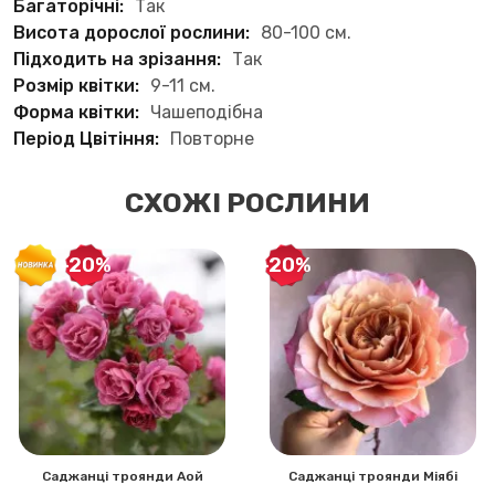
Багаторічні:
Так
Висота дорослої рослини:
80-100 см.
Підходить на зрізання:
Так
Розмір квітки:
9-11 см.
Форма квітки:
Чашеподібна
Період Цвітіння:
Повторне
СХОЖІ РОСЛИНИ
-20%
-20%
Саджанці троянди Аой
Саджанці троянди Міябі