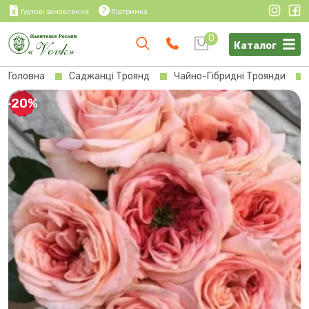
Гуртові замовлення
Підтримка
0
Каталог
Головна
Саджанці Троянд
Чайно-Гібридні Троянди
-20%