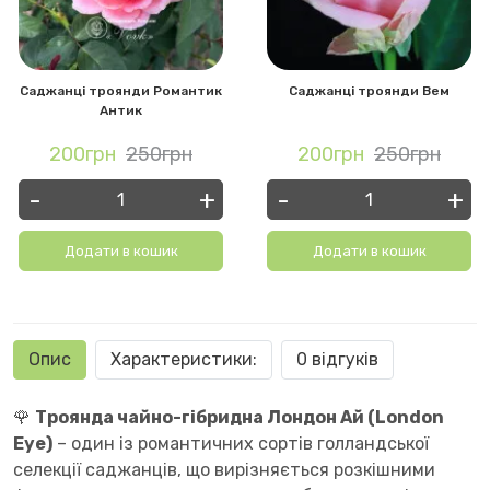
Саджанці троянди Романтик
Саджанці троянди Вем
Антик
200грн
250грн
200грн
250грн
-
+
-
+
Додати в кошик
Додати в кошик
Опис
Характеристики:
0 відгуків
🌹
Троянда чайно-гібридна Лондон Ай (London
Eye)
– один із романтичних сортів голландської
селекції саджанців, що вирізняється розкішними