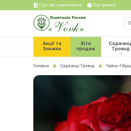
Гуртові замовлення
Підтримка
Акції та
Хіти
Саджанц
Знижки
продаж
Троянд
Головна
Саджанці Троянд
Чайно-Гібри