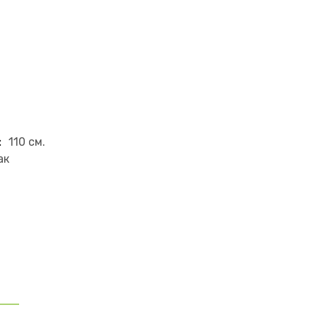
:
110 см.
ак