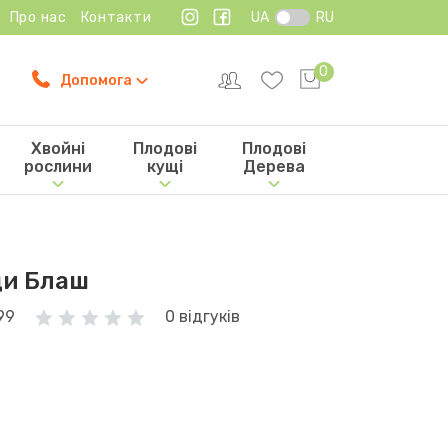
Про нас
Контакти
UA
RU
0
Допомога
Хвойні
Плодові
Плодові
рослини
кущі
Дерева
ди Блаш
99
0 відгуків