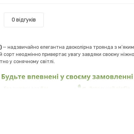
0 відгуків
)
— надзвичайно елегантна двоколірна троянда з м’яким
ей сорт неодмінно привертає увагу завдяки своєму ніжн
но у сонячному світлі.