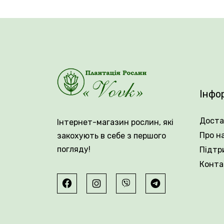
🌿 Троянда Блаш має махрові квітки, які 
довго насолоджуватись витонченими коль
пагоні, але іноді утворюють невеликі суцв
Забарвлення троянди — двоколірне, з м’як
гармонійною та чарівною. Вона виглядає де
Інфо
🌱 Кущі прямостоячі, висотою 80–120 см,
цвітінням і стійкістю до несприятливих у
Доста
Інтернет-магазин рослин, які
🪴 Купуйте 2-річні саджанці троянд в Пл
Про н
закохують в себе з першого
погляду!
Підтр
Вік саджанця: 2 роки.
Конта
Упакування: закрита коренева система