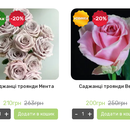
-20%
-20%
джанці троянди Мента
Саджанці троянди В
210грн
263грн
200грн
250грн
+
-
+
Додати в кошик
Додати в ко