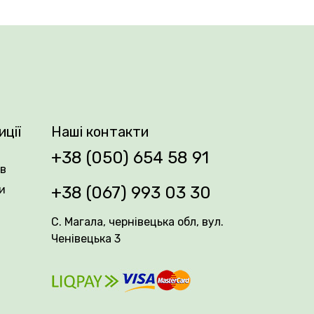
орми повільно розкриваються, дозволяючи
м, розташовані переважно по одному на
то яскравою, а по-справжньому
 для клумб, і для зрізу в букети.
иції
Наші контакти
м. Сорт відзначається стабільним
+38 (050) 654 58 91
ів
ням!
и
+38 (067) 993 03 30
С. Магала, чернівецька обл, вул.
Ченівецька 3