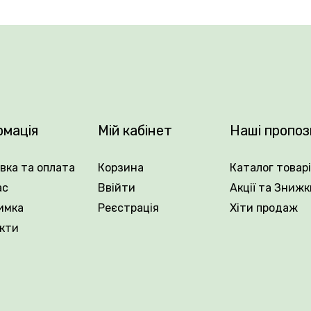
складаються з 35–45 пелюсток. Бутони келихоподібної ф
оровими переходами. Квітки великі — діаметром до 12 с
іття з 2–3 штук.
им градієнтом між відтінками, що робить квітку не прос
лікатно, але водночас розкішно, тому чудово підходить і
рмація
Мій кабінет
Наші пропоз
 з густим, декоративним темно-зеленим глянцевим листя
мов.
вка та оплата
Корзина
Каталог товар
антації Рослин Вовк та насолоджуйтесь барвистим цвітін
ас
Ввійти
Акції та Знижк
имка
Реєстрація
Хіти продаж
кти
.