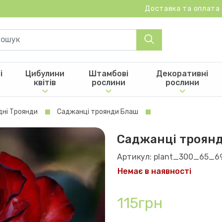
Доставка та оплата
і
Цибулини
Штамбові
Декоративні
квітів
рослини
рослини
дні Троянди
Саджанці троянди Блаш
Саджанці троян
Артикул: plant_300_65_6
Немає в наявності
115грн