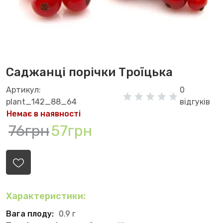
Саджанці порічки Троїцька
Артикул:
0
plant_142_88_64
відгуків
Немає в наявності
76грн
57грн
Характеристики:
Вага плоду:
0.9 г