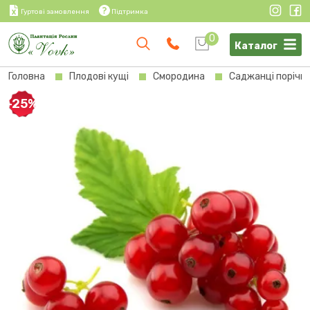
Гуртові замовлення
Підтримка
0
Каталог
Головна
Плодові кущі
Смородина
Саджанці порічки
-25%