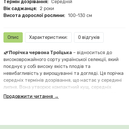
Термін дозрівання:
Середній
Вік саджанця:
2 роки
Висота дорослої рослини:
100-130 см
Опис
Характеристики:
0 відгуків
🌿
Порічка червона Троїцька
– відноситься до
високоврожайного сорту української селекції, який
поєднує у собі високу якість плодів та
невибагливість у вирощуванні та догляді. Ця порічка
середніх термінів дозрівання, що настає у середині
липня. Вона утворює компактний кущ, середніх
розмірів, міцний, слаборозлогий, висотою 100-130 см.
Продовжити читання →
Урожайність у цього сорту висока – до 9 кг з одного
дорослого куща. Це самоплідний вид смородини.
Ягоди міцні, добре транспортуються на кистях,
великі, одномірні, середня маса 0,9 г. Порічка
Троїцька має хороший імунітет до захворювань, має