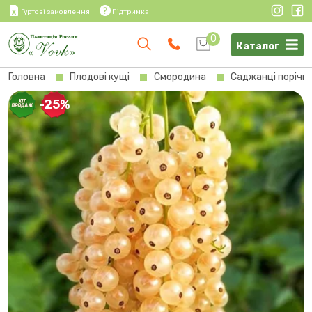
Гуртові замовлення
Підтримка
0
Каталог
Головна
Плодові кущі
Смородина
Саджанці порічк
-25%