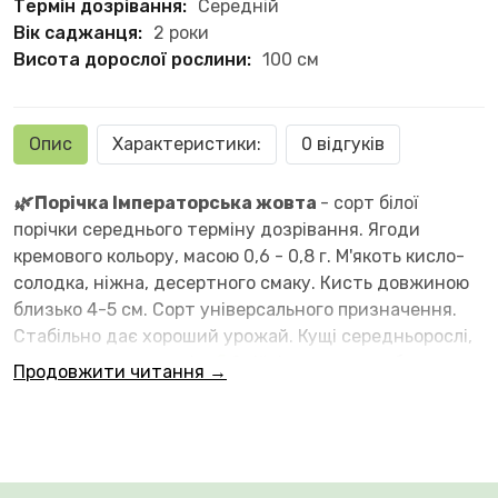
Термін дозрівання:
Середній
Вік саджанця:
2 роки
Висота дорослої рослини:
100 см
Опис
Характеристики:
0 відгуків
🌿
Порічка Імператорська жовта
- сорт білої
порічки середнього терміну дозрівання. Ягоди
кремового кольору, масою 0,6 - 0,8 г. М'якоть кисло-
солодка, ніжна, десертного смаку. Кисть довжиною
близько 4-5 см. Сорт універсального призначення.
Стабільно дає хороший урожай. Кущі середньорослі,
середньорозкидисті.
Стійкість до хвороб
Продовжити читання →
хороша. Ягоди на кущах тримаются довго. Плодові
бруньки білої смородини зібрані в букетні гілочках і
кольчатах, які довговічніші в 2-3 рази в порівнянні з
чорною смородиною. Урожай рівномірно
розташовується по всьому кущу.