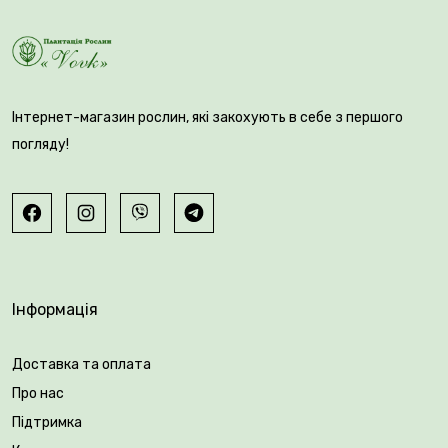
Інтернет-магазин рослин, які закохують в себе з першого
погляду!
Вирощуйте
смачну порічку
у своєму саду!
Придбайте саджанці в
Плантації Рослин Вовк
та
отримуйте багатий урожай!
Інформація
Вік саджанця: 2 роки.
Доставка та оплата
Упакування: закрита коренева система.
Про нас
Підтримка