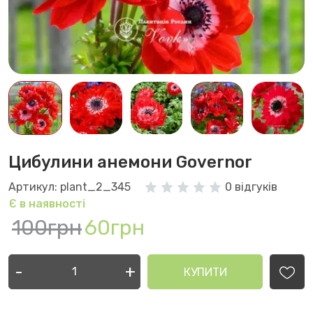
Цибулини анемони Governor
Артикул: plant_2_345
0 відгуків
Є в наявності
100грн
60грн
-
+
КУПИТИ