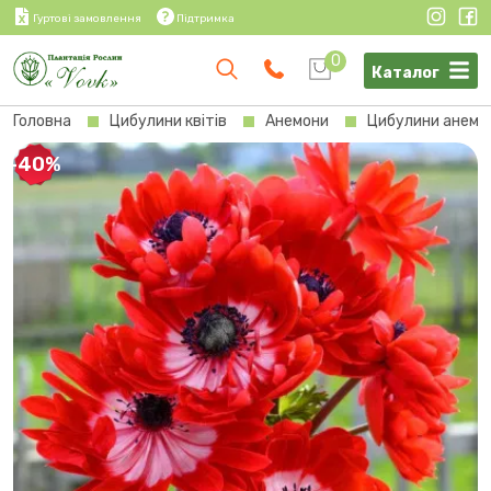
Гуртові замовлення
Підтримка
0
Каталог
Головна
Цибулини квітів
Анемони
Цибулини анемо
-40%