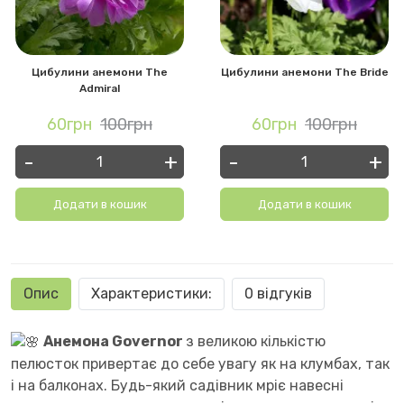
Цибулини анемони The
Цибулини анемони The Bride
Admiral
60грн
100грн
60грн
100грн
-
+
-
+
Додати в кошик
Додати в кошик
Опис
Характеристики:
0 відгуків
Анемона Governor
з великою кількістю
пелюсток привертає до себе увагу як на клумбах, так
і на балконах. Будь-який садівник мріє навесні